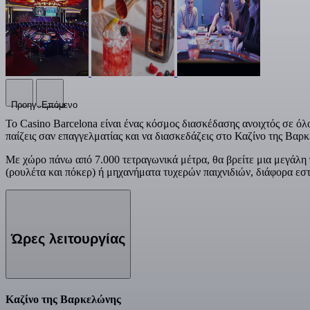
Προηγούμενο
Επόμενο
Το Casino Barcelona είναι ένας κόσμος διασκέδασης ανοιχτός σε όλ
παίζεις σαν επαγγελματίας και να διασκεδάζεις στο Καζίνο της Βαρ
Με χώρο πάνω από 7.000 τετραγωνικά μέτρα, θα βρείτε μια μεγάλη 
(ρουλέτα και πόκερ) ή μηχανήματα τυχερών παιχνιδιών, διάφορα εστ
Ώρες λειτουργίας
Καζίνο της Βαρκελώνης