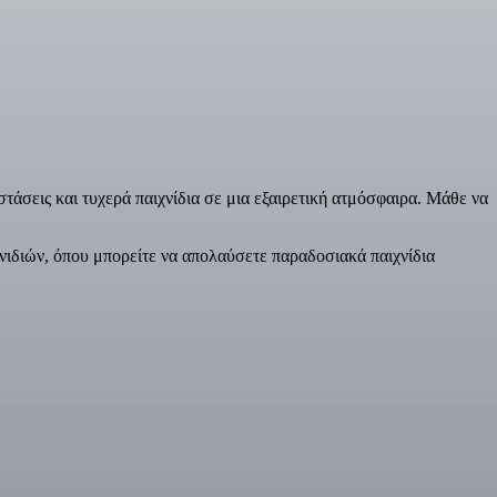
τάσεις και τυχερά παιχνίδια σε μια εξαιρετική ατμόσφαιρα. Μάθε να
νιδιών, όπου μπορείτε να απολαύσετε παραδοσιακά παιχνίδια