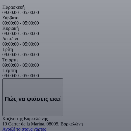
Παρασκευή
09:00:00
-
05:00:00
Σάββατο
09:00:00
-
05:00:00
Κυριακή
09:00:00
-
05:00:00
Δευτέρα
09:00:00
-
05:00:00
Τρίτη
09:00:00
-
05:00:00
Τετάρτη
09:00:00
-
05:00:00
Πέμπτη
09:00:00
-
05:00:00
Πώς να φτάσεις εκεί
Καζίνο της Βαρκελώνης
19 Carrer de la Marina, 08005, Βαρκελώνη
Άνοιξέ το στους χάρτες