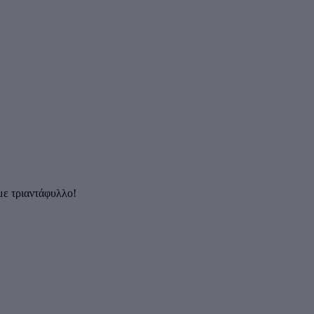
με τριαντάφυλλο!