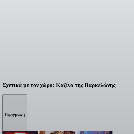
Σχετικά με τον χώρο: Καζίνο της Βαρκελώνης
Περιγραφή