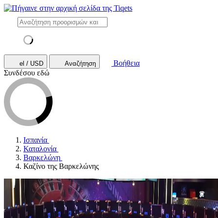
Βοήθεια
el / USD
Αναζήτηση
Συνδέσου εδώ
Ισπανία
Καταλονία
Βαρκελώνη
Καζίνο της Βαρκελώνης