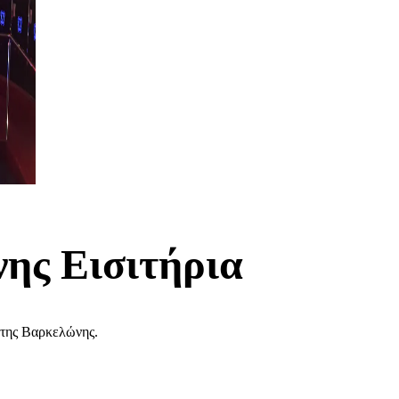
ης Εισιτήρια
 της Βαρκελώνης.