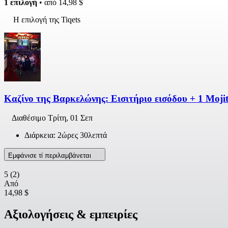
1 επιλογή
• από
14,98 $
Η επιλογή της Tiqets
Καζίνο της Βαρκελώνης: Εισιτήριο εισόδου + 1 Moji
Διαθέσιμο
Τρίτη, 01 Σεπ
Διάρκεια: 2ώρες 30λεπτά
Εμφάνισε τί περιλαμβάνεται
5
(2)
Από
14,98 $
Αξιολογήσεις & εμπειρίες