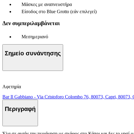
Μάσκες με αναπνευστήρα
Είσοδος στο Blue Grotto (εάν επιλεγεί)
Δεν συμπεριλαμβάνεται
Μεσημεριανό
Σημείο συνάντησης
Αφετηρία
Bar Il Gabbiano - Via Cristoforo Colombo 76, 80073, Capri, 80073, 
Περιγραφή
Έλα σε αυτήν την περιήγηση με σκάφος στο Κάπρι και δες το νησί μ