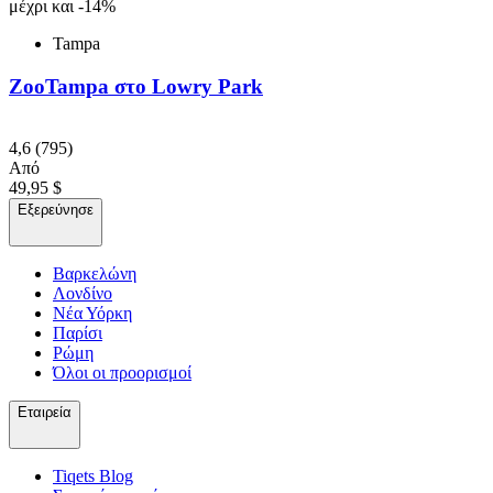
μέχρι και -14%
Tampa
ZooTampa στο Lowry Park
4,6
(795)
Από
49,95 $
Εξερεύνησε
Βαρκελώνη
Λονδίνο
Νέα Υόρκη
Παρίσι
Ρώμη
Όλοι οι προορισμοί
Εταιρεία
Tiqets Βlog