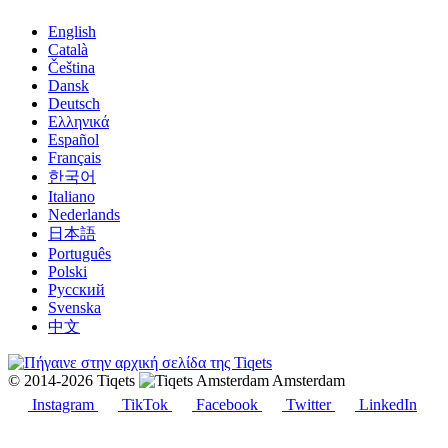
English
Català
Čeština
Dansk
Deutsch
Ελληνικά
Español
Français
한국어
Italiano
Nederlands
日本語
Português
Polski
Русский
Svenska
中文
© 2014-2026 Tiqets
Amsterdam
Instagram
TikTok
Facebook
Twitter
LinkedIn