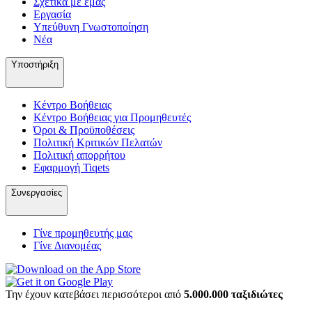
Σχετικά με εμάς
Εργασία
Υπεύθυνη Γνωστοποίηση
Νέα
Υποστήριξη
Κέντρο Βοήθειας
Κέντρο Βοήθειας για Προμηθευτές
Όροι & Προϋποθέσεις
Πολιτική Κριτικών Πελατών
Πολιτική απορρήτου
Εφαρμογή Tiqets
Συνεργασίες
Γίνε προμηθευτής μας
Γίνε Διανομέας
Την έχουν κατεβάσει περισσότεροι από
5.000.000 ταξιδιώτες