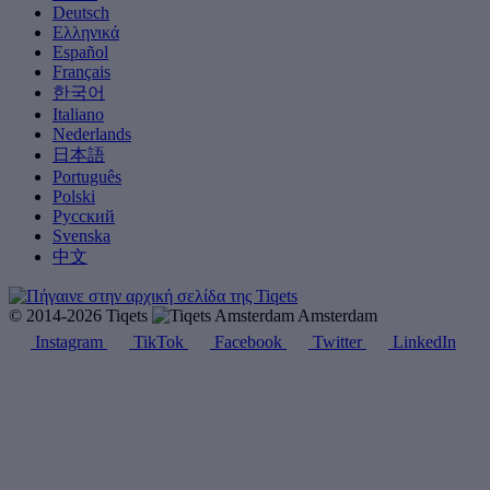
Deutsch
Ελληνικά
Español
Français
한국어
Italiano
Nederlands
日本語
Português
Polski
Русский
Svenska
中文
© 2014-2026 Tiqets
Amsterdam
Instagram
TikTok
Facebook
Twitter
LinkedIn