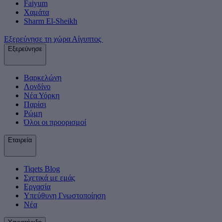
Faiyum
Χαμάτα
Sharm El-Sheikh
Εξερεύνησε τη χώρα Αίγυπτος
Εξερεύνησε
Βαρκελώνη
Λονδίνο
Νέα Υόρκη
Παρίσι
Ρώμη
Όλοι οι προορισμοί
Εταιρεία
Tiqets Βlog
Σχετικά με εμάς
Εργασία
Υπεύθυνη Γνωστοποίηση
Νέα