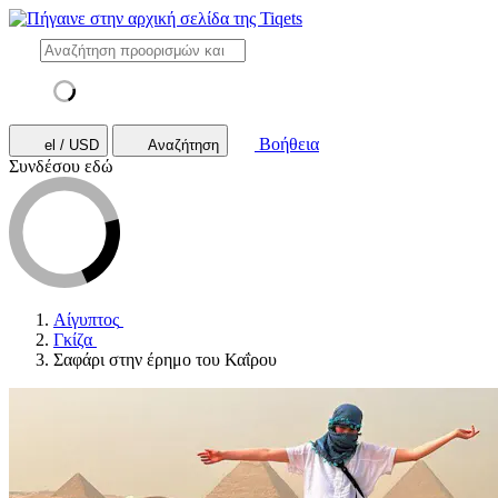
Βοήθεια
el / USD
Αναζήτηση
Συνδέσου εδώ
Αίγυπτος
Γκίζα
Σαφάρι στην έρημο του Καΐρου