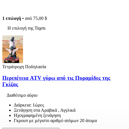
1 επιλογή
• από
75,00 $
Η επιλογή της Tiqets
Τετράτροχη Ποδηλασία
Περιπέτεια ATV γύρω από τις Πυραμίδες της
Γκίζας
Διαθέσιμο αύριο
Διάρκεια: 1ώρες
Ξενάγηση στα Αραβικά , Αγγλικά
Ηχογραφημένη ξενάγηση
Γκρουπ με μέγιστο αριθμό ατόμων 20 άτομα