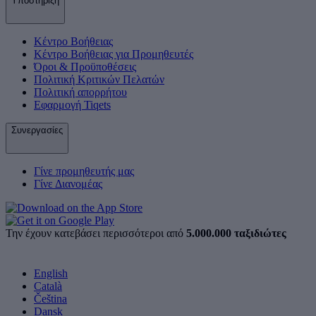
Υποστήριξη
Κέντρο Βοήθειας
Κέντρο Βοήθειας για Προμηθευτές
Όροι & Προϋποθέσεις
Πολιτική Κριτικών Πελατών
Πολιτική απορρήτου
Εφαρμογή Tiqets
Συνεργασίες
Γίνε προμηθευτής μας
Γίνε Διανομέας
Την έχουν κατεβάσει περισσότεροι από
5.000.000 ταξιδιώτες
English
Català
Čeština
Dansk