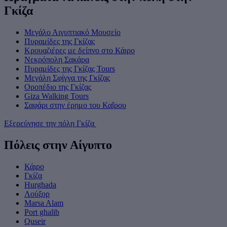
Γκίζα
Μεγάλο Αιγυπτιακό Μουσείο
Πυραμίδες της Γκίζας
Κρουαζιέρες με δείπνο στο Κάιρο
Νεκρόπολη Σακάρα
Πυραμίδες της Γκίζας Tours
Μεγάλη Σφίγγα της Γκίζας
Οροπέδιο της Γκίζας
Giza Walking Tours
Σαφάρι στην έρημο του Καΐρου
Εξερεύνησε την πόλη Γκίζα
Πόλεις στην Αίγυπτο
Κάιρο
Γκίζα
Hurghada
Λούξορ
Marsa Alam
Port ghalib
Quseir