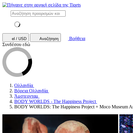
Βοήθεια
el / USD
Αναζήτηση
Συνδέσου εδώ
Ολλανδία
Βόρεια Ολλανδία
Άμστερνταμ
BODY WORLDS - The Happiness Project
BODY WORLDS: The Happiness Project + Moco Museum Ams