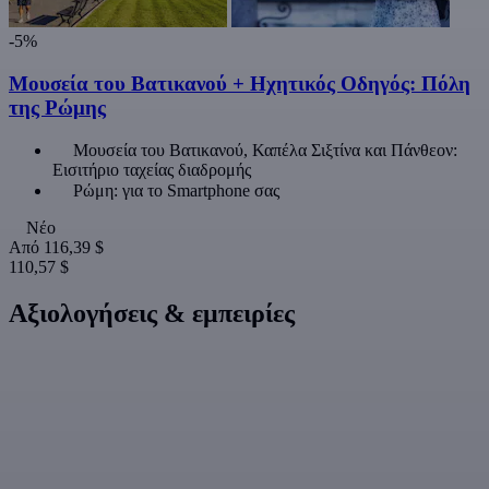
-5%
Μουσεία του Βατικανού + Ηχητικός Οδηγός: Πόλη
της Ρώμης
Μουσεία του Βατικανού, Καπέλα Σιξτίνα και Πάνθεον:
Εισιτήριο ταχείας διαδρομής
Ρώμη: για το Smartphone σας
Νέο
Από
116,39 $
110,57 $
Αξιολογήσεις & εμπειρίες