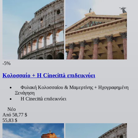
-5%
Κολοσσαίο + Η Cinecittà επιδεικνύει
Φυλακή Κολοσσαίου & Μαμερτίνης + Ηχογραφημένη
Ξενάγηση
Η Cinecittà επιδεικνύει
Νέο
Από
58,77 $
55,83 $