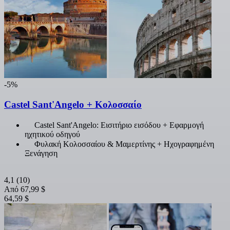
-5%
Castel Sant'Angelo + Κολοσσαίο
Castel Sant'Angelo: Εισιτήριο εισόδου + Εφαρμογή
ηχητικού οδηγού
Φυλακή Κολοσσαίου & Μαμερτίνης + Ηχογραφημένη
Ξενάγηση
4,1
(10)
Από
67,99 $
64,59 $