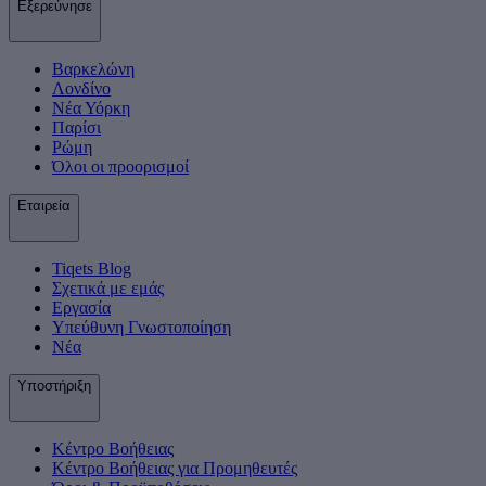
Εξερεύνησε
Βαρκελώνη
Λονδίνο
Νέα Υόρκη
Παρίσι
Ρώμη
Όλοι οι προορισμοί
Εταιρεία
Tiqets Βlog
Σχετικά με εμάς
Εργασία
Υπεύθυνη Γνωστοποίηση
Νέα
Υποστήριξη
Κέντρο Βοήθειας
Κέντρο Βοήθειας για Προμηθευτές