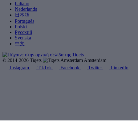
Italiano
Nederlands
日本語
Português
Polski
Русский
Svenska
中文
© 2014-2026 Tiqets
Amsterdam
Instagram
TikTok
Facebook
Twitter
LinkedIn