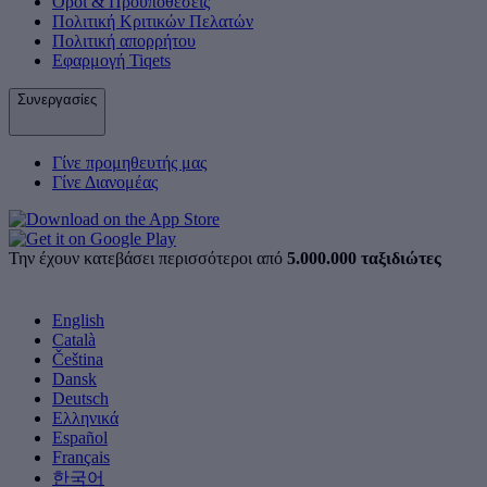
Όροι & Προϋποθέσεις
Πολιτική Κριτικών Πελατών
Πολιτική απορρήτου
Εφαρμογή Tiqets
Συνεργασίες
Γίνε προμηθευτής μας
Γίνε Διανομέας
Την έχουν κατεβάσει περισσότεροι από
5.000.000 ταξιδιώτες
English
Català
Čeština
Dansk
Deutsch
Ελληνικά
Español
Français
한국어