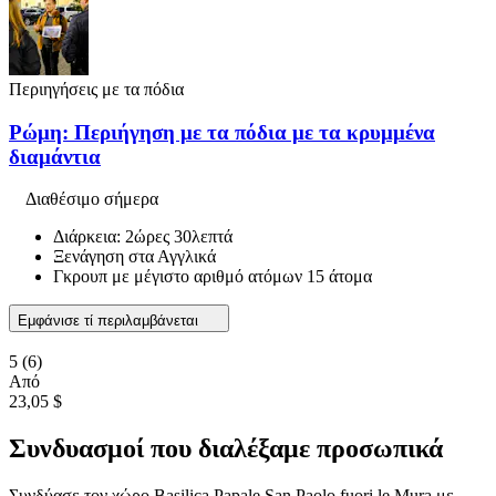
Περιηγήσεις με τα πόδια
Ρώμη: Περιήγηση με τα πόδια με τα κρυμμένα
διαμάντια
Διαθέσιμο σήμερα
Διάρκεια: 2ώρες 30λεπτά
Ξενάγηση στα Αγγλικά
Γκρουπ με μέγιστο αριθμό ατόμων 15 άτομα
Εμφάνισε τί περιλαμβάνεται
5
(6)
Από
23,05 $
Συνδυασμοί που διαλέξαμε προσωπικά
Συνδύασε τον χώρο Basilica Papale San Paolo fuori le Mura με