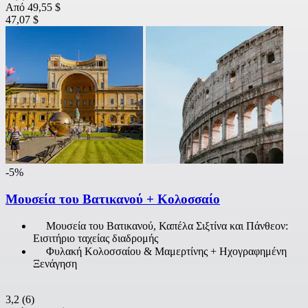
Από
49,55 $
47,07 $
-5%
Μουσεία του Βατικανού + Κολοσσαίο
Μουσεία του Βατικανού, Καπέλα Σιξτίνα και Πάνθεον:
Εισιτήριο ταχείας διαδρομής
Φυλακή Κολοσσαίου & Μαμερτίνης + Ηχογραφημένη
Ξενάγηση
3,2
(6)