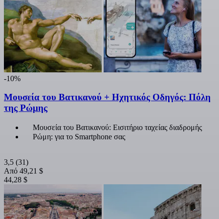
-10%
Μουσεία του Βατικανού + Ηχητικός Οδηγός: Πόλη
της Ρώμης
Μουσεία του Βατικανού: Εισιτήριο ταχείας διαδρομής
Ρώμη: για το Smartphone σας
3,5
(31)
Από
49,21 $
44,28 $