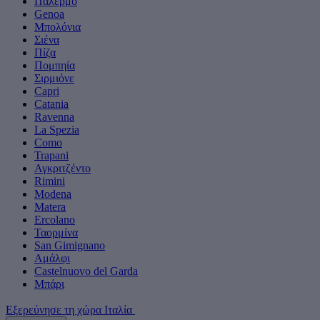
Παλέρμο
Genoa
Μπολόνια
Σιένα
Πίζα
Πομπηία
Σιρμιόνε
Capri
Catania
Ravenna
La Spezia
Como
Trapani
Αγκριτζέντο
Rimini
Modena
Matera
Ercolano
Ταορμίνα
San Gimignano
Αμάλφι
Castelnuovo del Garda
Μπάρι
Εξερεύνησε τη χώρα Ιταλία