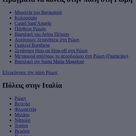
Μουσεία του Βατικανού
Κολοσσαίο
Castel Sant'Angelo
Πάνθεον Ρώμης
Βασιλική του Αγίου Πέτρου
Αυτόνομες ξεναγήσεις στη Ρώμη
Γκαλερί Borghese
Ξενάγηση Hop-on Hop-off στη Ρώμη
Μεταφορά από/προς το αεροδρόμιο στη Ρώμη (Fiumicino)
Βασιλική της Santa Maria Maggiore
Εξερεύνησε την πόλη Ρώμη
Πόλεις στην Ιταλία
Ρώμη
Βενετία
Φλωρεντία
Μιλάνο
Νάπολη
Τορίνο
Βερόνα