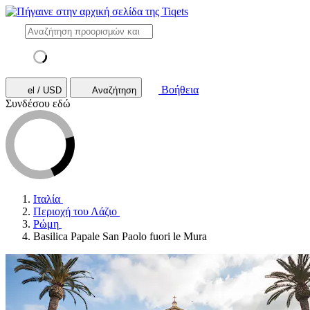
Βοήθεια
el / USD
Αναζήτηση
Συνδέσου εδώ
Ιταλία
Περιοχή του Λάζιο
Ρώμη
Basilica Papale San Paolo fuori le Mura