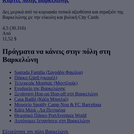
Κάρτες πόλης Βαρκελώνης
Δες μερικά από τα κορυφαία τοπικά αξιοθέατα και ατραξιόν της
Βαρκελώνης με την εύκολη και βολική City Cards
4,5
(30.316)
Από
11,52 $
Πράγματα να κάνεις στην πόλη στη
Βαρκελώνη
Sagrada Familia (Σαγράδα Φαμίλια)
Πάρκο Güell (γκουέλ)
Τελεφερίκ Montjuïc (Μοντζουίκ)
Ενυδρείο της Βαρκελώνης
Ξενάγηση Hop-on Hop-off στη Βαρκελώνη
Casa Batlló (Κάζα Μπατλιό)
Μουσείο Spotify Camp Nou & FC Barcelona
Κάζα Μιλά - Λα Πεντρέρα
Θεματικό Πάρκο PortAventura World
Αυτόνομες ξεναγήσεις στη Βαρκελώνη
Εξερεύνησε την πόλη Βαρκελώνη