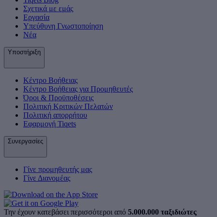
Σχετικά με εμάς
Εργασία
Υπεύθυνη Γνωστοποίηση
Νέα
Υποστήριξη
Κέντρο Βοήθειας
Κέντρο Βοήθειας για Προμηθευτές
Όροι & Προϋποθέσεις
Πολιτική Κριτικών Πελατών
Πολιτική απορρήτου
Εφαρμογή Tiqets
Συνεργασίες
Γίνε προμηθευτής μας
Γίνε Διανομέας
Την έχουν κατεβάσει περισσότεροι από
5.000.000 ταξιδιώτες