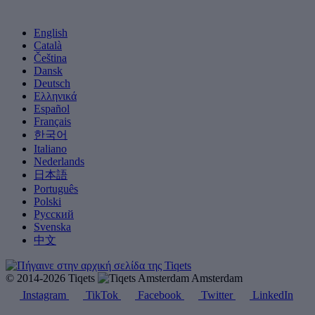
English
Català
Čeština
Dansk
Deutsch
Ελληνικά
Español
Français
한국어
Italiano
Nederlands
日本語
Português
Polski
Русский
Svenska
中文
© 2014-2026 Tiqets
Amsterdam
Instagram
TikTok
Facebook
Twitter
LinkedIn