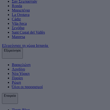
Σαν Σεμπαστιάν
Ronda
Μαρμπέγια
La Orotava
Cádiz
Vila-Seca
Σεγόβια
Sant Cugat del Vallès
Manresa
Εξερεύνησε τη χώρα Ισπανία
Εξερεύνησε
Βαρκελώνη
Λονδίνο
Νέα Υόρκη
Παρίσι
Ρώμη
Όλοι οι προορισμοί
Εταιρεία
Tiqets Βlog