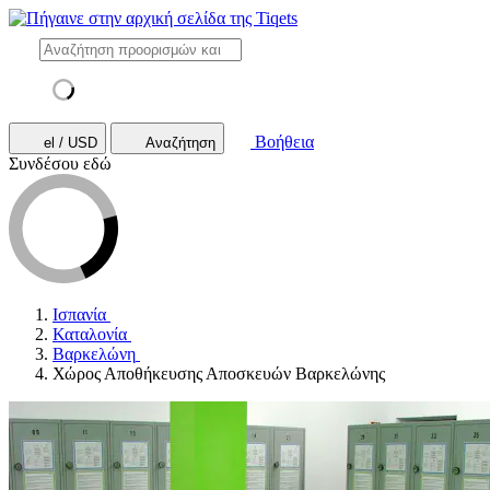
Βοήθεια
el / USD
Αναζήτηση
Συνδέσου εδώ
Ισπανία
Καταλονία
Βαρκελώνη
Χώρος Αποθήκευσης Αποσκευών Βαρκελώνης