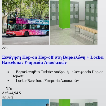
-5%
Ξενάγηση Hop-on Hop-off στη Βαρκελώνη + Locker
Barcelona: Υπηρεσία Αποσκευών
ΒαρκελώνηBus Turístic: Διαδρομή με λεωφορείο Hop-on
Hop-off
Locker Barcelona: Υπηρεσία Αποσκευών
Νέο
Από
44,94 $
42,69 $