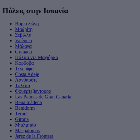
Πόλεις στην Ισπανία
Βαρκελώνη
Μαδρίτη
Σεβίλλη
València
Μάλαγα
Granada
Πάλμα ντε Μαγιόρκα
Κόρδοβα
Τενερίφη
Costa Adeje
Λανθαρότε
Τολέδο
Φουέρτεβεντουρα
Las Palmas de Gran Canaria
Benalmádena
Benidorm
Teruel
Girona
Μπιλμπάο
Maspalomas
Jerez de la Frontera