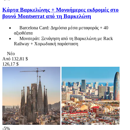
Κάρτα Βαρκελώνης + Μονοήμερες εκδρομές στο
βουνό Montserrat από τη Βαρκελώνη
Barcelona Card: Δημόσια μέσα μεταφοράς + 40
αξιοθέατα
Μονσεράτ: Ξενάγηση από τη Βαρκελώνη με Rack
Railway + Χορωδιακή παράσταση
Νέο
Από
132,81 $
126,17 $
-5%