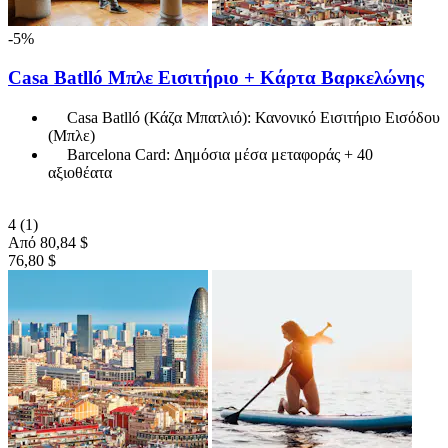
-5%
Casa Batlló Μπλε Εισιτήριο + Κάρτα Βαρκελώνης
Casa Batlló (Κάζα Μπατλιό): Κανονικό Εισιτήριο Εισόδου
(Μπλε)
Barcelona Card: Δημόσια μέσα μεταφοράς + 40
αξιοθέατα
4
(1)
Από
80,84 $
76,80 $