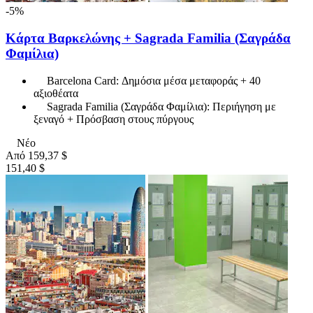
-5%
Κάρτα Βαρκελώνης + Sagrada Familia (Σαγράδα
Φαμίλια)
Barcelona Card: Δημόσια μέσα μεταφοράς + 40
αξιοθέατα
Sagrada Familia (Σαγράδα Φαμίλια): Περιήγηση με
ξεναγό + Πρόσβαση στους πύργους
Νέο
Από
159,37 $
151,40 $