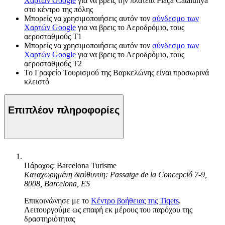
Χαρτών Google
για να βρεις την πλατεία Plaça Catalunya
στο κέντρο της πόλης
Μπορείς να χρησιμοποιήσεις αυτόν τον
σύνδεσμο των
Χαρτών Google
για να βρεις το Αεροδρόμιο, τους
αεροσταθμούς T1
Μπορείς να χρησιμοποιήσεις αυτόν τον
σύνδεσμο των
Χαρτών Google
για να βρεις το Αεροδρόμιο, τους
αεροσταθμούς T2
Το Γραφείο Τουρισμού της Βαρκελώνης είναι προσωρινά
κλειστό
Επιπλέον πληροφορίες
Πάροχος: Barcelona Turisme
Καταχωρημένη διεύθυνση: Passatge de la Concepció 7-9,
8008, Barcelona, ES
Επικοινώνησε με το
Κέντρο βοήθειας της Tiqets
.
Λειτουργούμε ως επαφή εκ μέρους του παρόχου της
δραστηριότητας