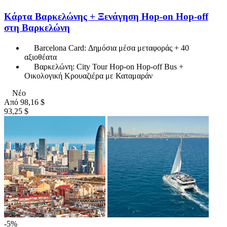
Κάρτα Βαρκελώνης + Ξενάγηση Hop-on Hop-off
στη Βαρκελώνη
Barcelona Card: Δημόσια μέσα μεταφοράς + 40
αξιοθέατα
Βαρκελώνη: City Tour Hop-on Hop-off Bus +
Οικολογική Κρουαζιέρα με Καταμαράν
Νέο
Από
98,16 $
93,25 $
-5%