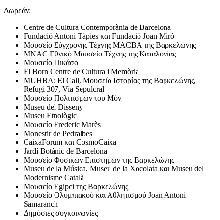
Δωρεάν:
Centre de Cultura Contemporània de Barcelona
Fundació Antoni Tàpies και Fundació Joan Miró
Μουσείο Σύγχρονης Τέχνης MACBA της Βαρκελώνης
MNAC Εθνικό Μουσείο Τέχνης της Καταλονίας
Μουσείο Πικάσο
El Born Centre de Cultura i Memòria
MUHBA: El Call, Μουσείο Ιστορίας της Βαρκελώνης,
Refugi 307, Via Sepulcral
Μουσείο Πολιτισμών του Μόν
Museu del Disseny
Museu Etnològic
Μουσείο Frederic Marès
Monestir de Pedralbes
CaixaForum και CosmoCaixa
Jardí Botànic de Barcelona
Μουσείο Φυσικών Επιστημών της Βαρκελώνης
Museu de la Música, Museu de la Xocolata και Museu del
Modernisme Català
Μουσείο Egipci της Βαρκελώνης
Μουσείο Ολυμπιακού και Αθλητισμού Joan Antoni
Samaranch
Δημόσιες συγκοινωνίες