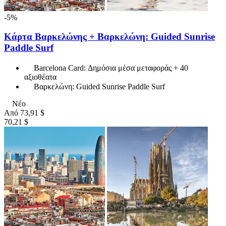
-5%
Κάρτα Βαρκελώνης + Βαρκελώνη: Guided Sunrise
Paddle Surf
Barcelona Card: Δημόσια μέσα μεταφοράς + 40
αξιοθέατα
Βαρκελώνη: Guided Sunrise Paddle Surf
Νέο
Από
73,91 $
70,21 $