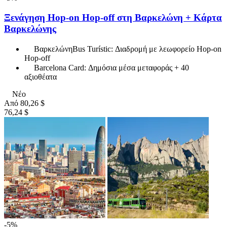
Ξενάγηση Hop-on Hop-off στη Βαρκελώνη + Κάρτα
Βαρκελώνης
ΒαρκελώνηBus Turístic: Διαδρομή με λεωφορείο Hop-on
Hop-off
Barcelona Card: Δημόσια μέσα μεταφοράς + 40
αξιοθέατα
Νέο
Από
80,26 $
76,24 $
-5%