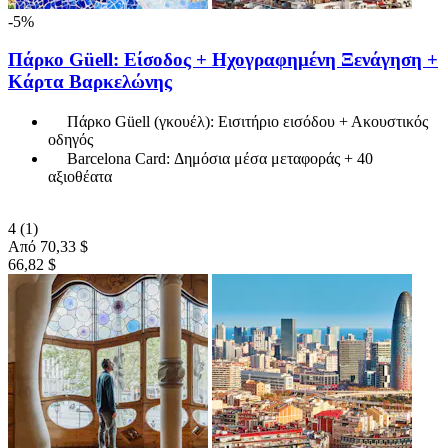
-5%
Πάρκο Güell: Είσοδος + Ηχογραφημένη Ξενάγηση +
Κάρτα Βαρκελώνης
Πάρκο Güell (γκουέλ): Εισιτήριο εισόδου + Ακουστικός
οδηγός
Barcelona Card: Δημόσια μέσα μεταφοράς + 40
αξιοθέατα
4
(1)
Από
70,33 $
66,82 $