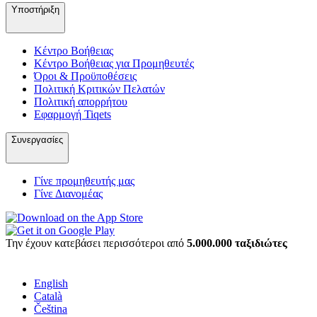
Υποστήριξη
Κέντρο Βοήθειας
Κέντρο Βοήθειας για Προμηθευτές
Όροι & Προϋποθέσεις
Πολιτική Κριτικών Πελατών
Πολιτική απορρήτου
Εφαρμογή Tiqets
Συνεργασίες
Γίνε προμηθευτής μας
Γίνε Διανομέας
Την έχουν κατεβάσει περισσότεροι από
5.000.000 ταξιδιώτες
English
Català
Čeština