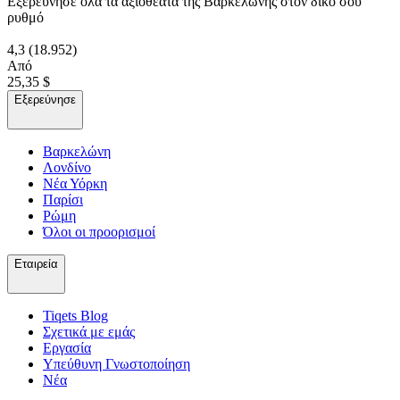
Εξερεύνησε όλα τα αξιοθέατα της Βαρκελώνης στον δικό σου
ρυθμό
4,3
(18.952)
Από
25,35 $
Εξερεύνησε
Βαρκελώνη
Λονδίνο
Νέα Υόρκη
Παρίσι
Ρώμη
Όλοι οι προορισμοί
Εταιρεία
Tiqets Βlog
Σχετικά με εμάς
Εργασία
Υπεύθυνη Γνωστοποίηση
Νέα