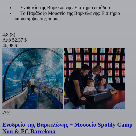
Ενυδρείο της Βαρκελώνης: Εισιτήριο εισόδου
Το Παράδοξο Μουσείο της Βαρκελώνης: Εισιτήριο
παράκαμψης της ουράς
4,8
(8)
Από
52,37 $
46,08 $
-7%
Ενυδρείο της Βαρκελώνης + Μουσείο Spotify Camp
Nou & FC Barcelona