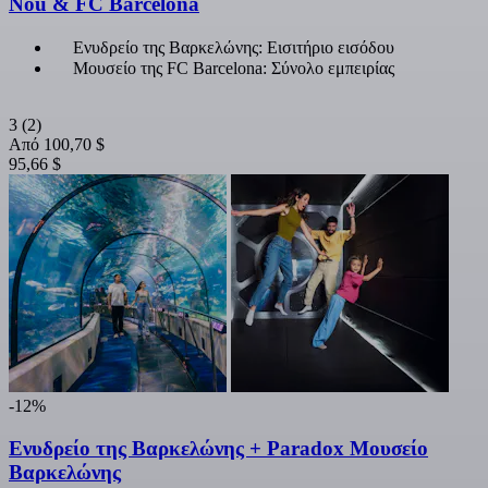
Nou & FC Barcelona
Ενυδρείο της Βαρκελώνης: Εισιτήριο εισόδου
Μουσείο της FC Barcelona: Σύνολο εμπειρίας
3
(2)
Από
100,70 $
95,66 $
-12%
Ενυδρείο της Βαρκελώνης + Paradox Μουσείο
Βαρκελώνης