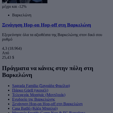
μέχρι και -12%
Βαρκελώνη
Ξενάγηση Hop-on Hop-off στη Βαρκελώνη
Εξερεύνησε όλα τα αξιοθέατα της Βαρκελώνης στον δικό σου
ρυθμό
4,3
(18.964)
Από
25,43 $
Πράγματα να κάνεις στην πόλη στη
Βαρκελώνη
Sagrada Familia (Σαγράδα Φαμίλια)
Πάρκο Güell (γκουέλ)
Τελεφερίκ Montjuïc (Μοντζουίκ)
Ενυδρείο της Βαρκελώνης
Ξενάγηση Hop-on Hop-off στη Βαρκελώνη
Casa Batlló (Κάζα Μπατλιό)
Μουσείο Spotify Camp Nou & FC Barcelona