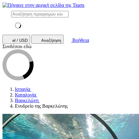
Βοήθεια
el / USD
Αναζήτηση
Συνδέσου εδώ
Ισπανία
Καταλονία
Βαρκελώνη
Ενυδρείο της Βαρκελώνης