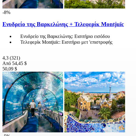
-8%
Ενυδρείο της Βαρκελώνης + Τελεφερίκ Montjuïc
Ενυδρείο της Βαρκελώνης: Εισιτήριο εισόδου
Τελεφερίκ Montjuïc: Εισιτήριο μετ 'επιστροφής
4,3
(321)
Από
54,45 $
50,09 $