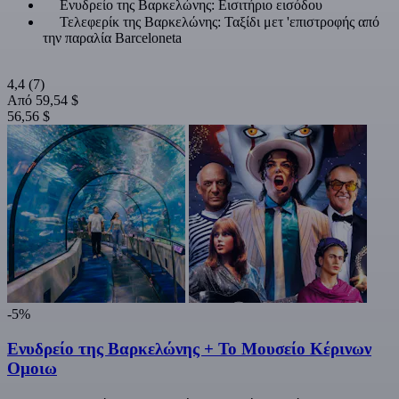
Ενυδρείο της Βαρκελώνης: Εισιτήριο εισόδου
Τελεφερίκ της Βαρκελώνης: Ταξίδι μετ 'επιστροφής από
την παραλία Barceloneta
4,4
(7)
Από
59,54 $
56,56 $
-5%
Ενυδρείο της Βαρκελώνης + Το Μουσείο Κέρινων
Ομοιω