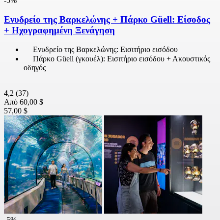
-5%
Ενυδρείο της Βαρκελώνης + Πάρκο Güell: Είσοδος
+ Ηχογραφημένη Ξενάγηση
Ενυδρείο της Βαρκελώνης: Εισιτήριο εισόδου
Πάρκο Güell (γκουέλ): Εισιτήριο εισόδου + Ακουστικός
οδηγός
4,2
(37)
Από
60,00 $
57,00 $
-5%