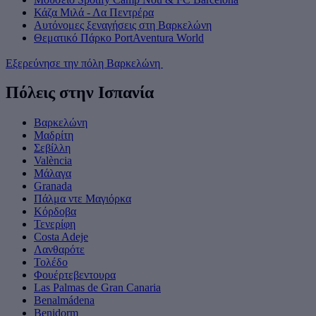
Κάζα Μιλά - Λα Πεντρέρα
Αυτόνομες ξεναγήσεις στη Βαρκελώνη
Θεματικό Πάρκο PortAventura World
Εξερεύνησε την πόλη Βαρκελώνη
Πόλεις στην Ισπανία
Βαρκελώνη
Μαδρίτη
Σεβίλλη
València
Μάλαγα
Granada
Πάλμα ντε Μαγιόρκα
Κόρδοβα
Τενερίφη
Costa Adeje
Λανθαρότε
Τολέδο
Φουέρτεβεντουρα
Las Palmas de Gran Canaria
Benalmádena
Benidorm