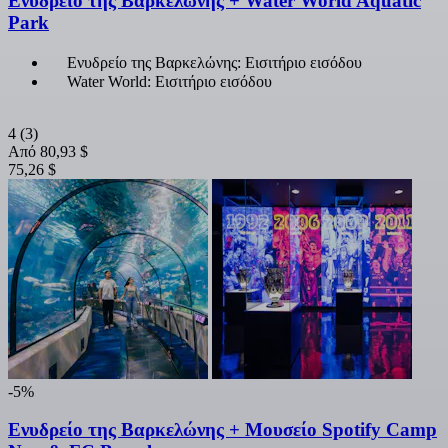
Ενυδρείο της Βαρκελώνης + Water World Aquatic
Park
Ενυδρείο της Βαρκελώνης: Εισιτήριο εισόδου
Water World: Εισιτήριο εισόδου
4
(3)
Από
80,93 $
75,26 $
-5%
Ενυδρείο της Βαρκελώνης + Μουσείο Spotify Camp