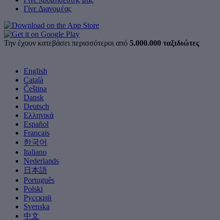
Γίνε Διανομέας
Την έχουν κατεβάσει περισσότεροι από
5.000.000 ταξιδιώτες
English
Català
Čeština
Dansk
Deutsch
Ελληνικά
Español
Français
한국어
Italiano
Nederlands
日本語
Português
Polski
Русский
Svenska
中文