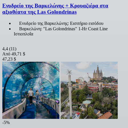
Ενυδρείο της Βαρκελώνης + Κρουαζιέρα στα
αξιοθέατα της Las Golondrinas
Ενυδρείο της Βαρκελώνης: Εισιτήριο εισόδου
Βαρκελώνη: "Las Golondrinas" 1-Hr Coast Line
Ιστιοπλοΐα
4,4
(11)
Από
49,71 $
47,23 $
-5%