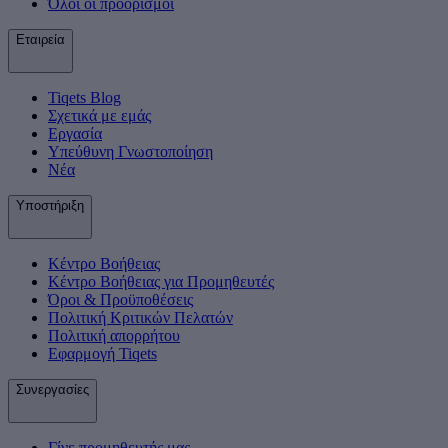
Όλοι οι προορισμοί
Εταιρεία
Tiqets Βlog
Σχετικά με εμάς
Εργασία
Υπεύθυνη Γνωστοποίηση
Νέα
Υποστήριξη
Κέντρο Βοήθειας
Κέντρο Βοήθειας για Προμηθευτές
Όροι & Προϋποθέσεις
Πολιτική Κριτικών Πελατών
Πολιτική απορρήτου
Εφαρμογή Tiqets
Συνεργασίες
Γίνε προμηθευτής μας