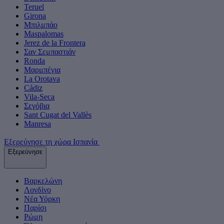
Teruel
Girona
Μπιλμπάο
Maspalomas
Jerez de la Frontera
Σαν Σεμπαστιάν
Ronda
Μαρμπέγια
La Orotava
Cádiz
Vila-Seca
Σεγόβια
Sant Cugat del Vallès
Manresa
Εξερεύνησε τη χώρα Ισπανία
Εξερεύνησε
Βαρκελώνη
Λονδίνο
Νέα Υόρκη
Παρίσι
Ρώμη