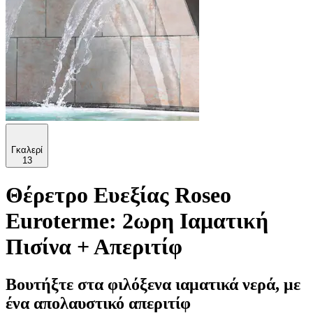
Γκαλερί
13
Θέρετρο Ευεξίας Roseo
Euroterme: 2ωρη Ιαματική
Πισίνα + Απεριτίφ
Βουτήξτε στα φιλόξενα ιαματικά νερά, με
ένα απολαυστικό απεριτίφ