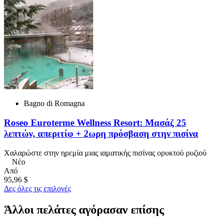
Bagno di Romagna
Roseo Euroterme Wellness Resort: Μασάζ 25
λεπτών, απεριτίφ + 2ωρη πρόσβαση στην πισίνα
Χαλαρώστε στην ηρεμία μιας ιαματικής πισίνας ορυκτού ρυζιού
Νέο
Από
95,96 $
Δες όλες τις επιλογές
Άλλοι πελάτες αγόρασαν επίσης