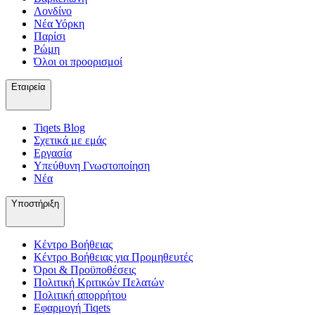
Λονδίνο
Νέα Υόρκη
Παρίσι
Ρώμη
Όλοι οι προορισμοί
Εταιρεία
Tiqets Βlog
Σχετικά με εμάς
Εργασία
Υπεύθυνη Γνωστοποίηση
Νέα
Υποστήριξη
Κέντρο Βοήθειας
Κέντρο Βοήθειας για Προμηθευτές
Όροι & Προϋποθέσεις
Πολιτική Κριτικών Πελατών
Πολιτική απορρήτου
Εφαρμογή Tiqets