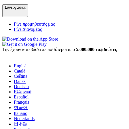
Συνεργασίες
Γίνε προμηθευτής μας
Γίνε Διανομέας
Την έχουν κατεβάσει περισσότεροι από
5.000.000 ταξιδιώτες
English
Català
Čeština
Dansk
Deutsch
Ελληνικά
Español
Français
한국어
Italiano
Nederlands
日本語