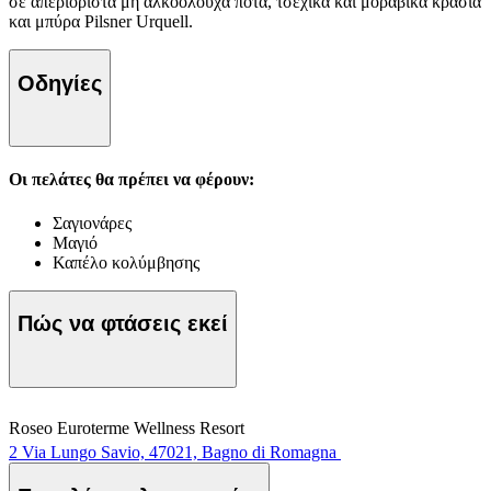
σε απεριόριστα μη αλκοολούχα ποτά, τσεχικά και μοραβικά κρασιά
και μπύρα Pilsner Urquell.
Οδηγίες
Οι πελάτες θα πρέπει να φέρουν:
Σαγιονάρες
Μαγιό
Καπέλο κολύμβησης
Πώς να φτάσεις εκεί
Roseo Euroterme Wellness Resort
2 Via Lungo Savio, 47021, Bagno di Romagna