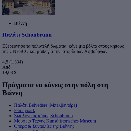
Βιέννη
Παλάτι Schönbrunn
Εξερεύνησε τα πολυτελή δωμάτια, κάνε μια βόλτα στους κήπους
της UNESCO και μάθε για την ιστορία των Αψβούργων
4,5
(1.334)
Από
19,63 $
Πράγματα να κάνεις στην πόλη στη
Βιέννη
Παλάτι Belvedere (Μπελβεντέρε)
Familypark
Ζωολογικός κήπος Schönbrunn
Μουσείο Τέχνης Kunsthistorisches Museum
Όπερα & Συναυλίες της Βιέννης