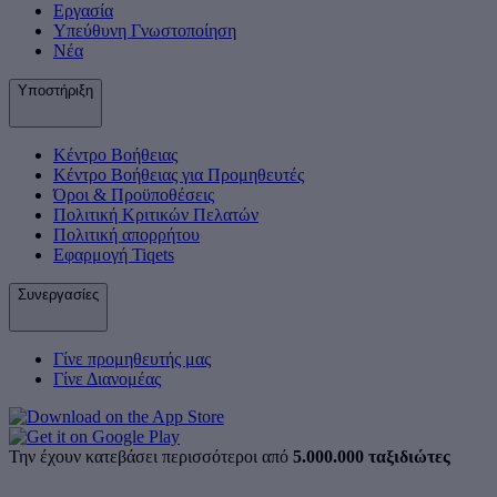
Εργασία
Υπεύθυνη Γνωστοποίηση
Νέα
Υποστήριξη
Κέντρο Βοήθειας
Κέντρο Βοήθειας για Προμηθευτές
Όροι & Προϋποθέσεις
Πολιτική Κριτικών Πελατών
Πολιτική απορρήτου
Εφαρμογή Tiqets
Συνεργασίες
Γίνε προμηθευτής μας
Γίνε Διανομέας
Την έχουν κατεβάσει περισσότεροι από
5.000.000 ταξιδιώτες