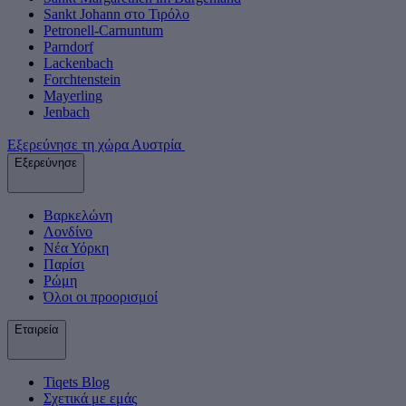
Sankt Johann στο Τιρόλο
Petronell-Carnuntum
Parndorf
Lackenbach
Forchtenstein
Mayerling
Jenbach
Εξερεύνησε τη χώρα Αυστρία
Εξερεύνησε
Βαρκελώνη
Λονδίνο
Νέα Υόρκη
Παρίσι
Ρώμη
Όλοι οι προορισμοί
Εταιρεία
Tiqets Βlog
Σχετικά με εμάς