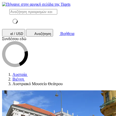
Βοήθεια
el / USD
Αναζήτηση
Συνδέσου εδώ
Αυστρία
Βιέννη
Αυστριακό Μουσείο Θεάτρου