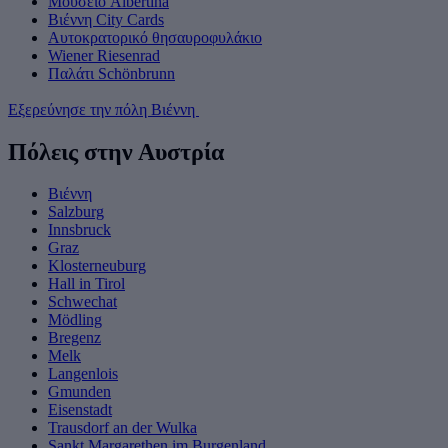
Μουσείο Albertina
Βιέννη City Cards
Αυτοκρατορικό θησαυροφυλάκιο
Wiener Riesenrad
Παλάτι Schönbrunn
Εξερεύνησε την πόλη Βιέννη
Πόλεις στην Αυστρία
Βιέννη
Salzburg
Innsbruck
Graz
Klosterneuburg
Hall in Tirol
Schwechat
Mödling
Bregenz
Melk
Langenlois
Gmunden
Eisenstadt
Trausdorf an der Wulka
Sankt Margarethen im Burgenland