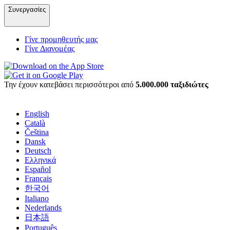
Συνεργασίες
Γίνε προμηθευτής μας
Γίνε Διανομέας
Την έχουν κατεβάσει περισσότεροι από
5.000.000 ταξιδιώτες
English
Català
Čeština
Dansk
Deutsch
Ελληνικά
Español
Français
한국어
Italiano
Nederlands
日本語
Português