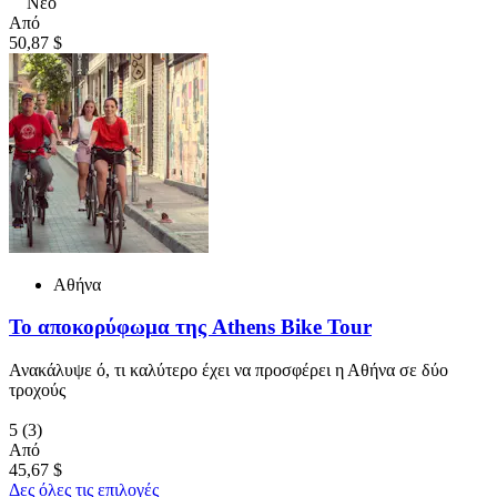
Νέο
Από
50,87 $
Αθήνα
Το αποκορύφωμα της Athens Bike Tour
Ανακάλυψε ό, τι καλύτερο έχει να προσφέρει η Αθήνα σε δύο
τροχούς
5
(3)
Από
45,67 $
Δες όλες τις επιλογές