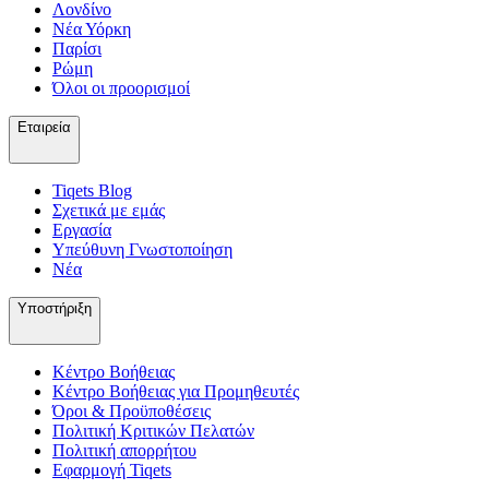
Λονδίνο
Νέα Υόρκη
Παρίσι
Ρώμη
Όλοι οι προορισμοί
Εταιρεία
Tiqets Βlog
Σχετικά με εμάς
Εργασία
Υπεύθυνη Γνωστοποίηση
Νέα
Υποστήριξη
Κέντρο Βοήθειας
Κέντρο Βοήθειας για Προμηθευτές
Όροι & Προϋποθέσεις
Πολιτική Κριτικών Πελατών
Πολιτική απορρήτου
Εφαρμογή Tiqets