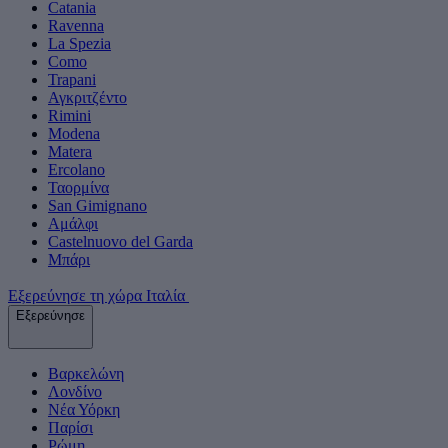
Catania
Ravenna
La Spezia
Como
Trapani
Αγκριτζέντο
Rimini
Modena
Matera
Ercolano
Ταορμίνα
San Gimignano
Αμάλφι
Castelnuovo del Garda
Μπάρι
Εξερεύνησε τη χώρα Ιταλία
Εξερεύνησε
Βαρκελώνη
Λονδίνο
Νέα Υόρκη
Παρίσι
Ρώμη