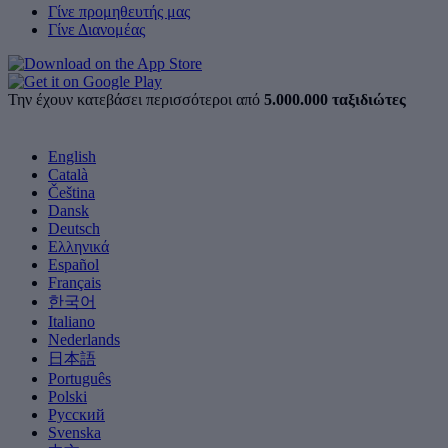
Γίνε προμηθευτής μας
Γίνε Διανομέας
Την έχουν κατεβάσει περισσότεροι από
5.000.000 ταξιδιώτες
English
Català
Čeština
Dansk
Deutsch
Ελληνικά
Español
Français
한국어
Italiano
Nederlands
日本語
Português
Polski
Русский
Svenska