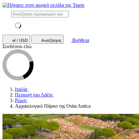
Βοήθεια
el / USD
Αναζήτηση
Συνδέσου εδώ
Ιταλία
Περιοχή του Λάζιο
Ρώμη
Αρχαιολογικό Πάρκο της Ostia Antica