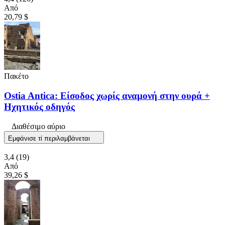
Από
20,79 $
Πακέτο
Ostia Antica: Είσοδος χωρίς αναμονή στην ουρά +
Ηχητικός οδηγός
Διαθέσιμο αύριο
Εμφάνισε τί περιλαμβάνεται
3,4
(19)
Από
39,26 $