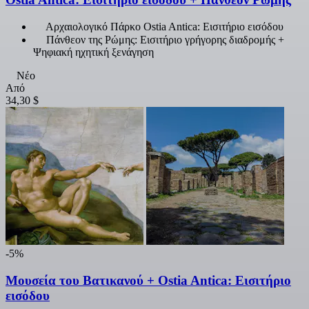
Αρχαιολογικό Πάρκο Ostia Antica: Εισιτήριο εισόδου
Πάνθεον της Ρώμης: Εισιτήριο γρήγορης διαδρομής +
Ψηφιακή ηχητική ξενάγηση
Νέο
Από
34,30 $
-5%
Μουσεία του Βατικανού + Ostia Antica: Εισιτήριο
εισόδου