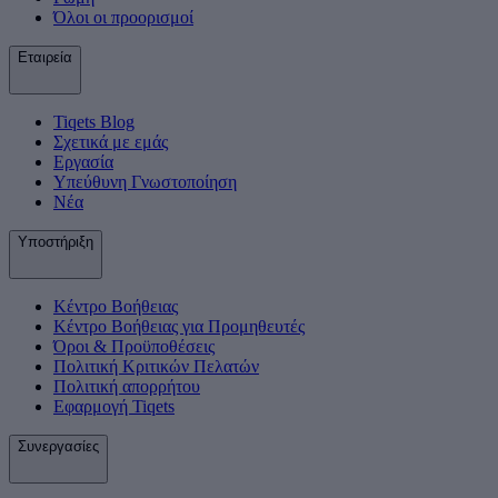
Όλοι οι προορισμοί
Εταιρεία
Tiqets Βlog
Σχετικά με εμάς
Εργασία
Υπεύθυνη Γνωστοποίηση
Νέα
Υποστήριξη
Κέντρο Βοήθειας
Κέντρο Βοήθειας για Προμηθευτές
Όροι & Προϋποθέσεις
Πολιτική Κριτικών Πελατών
Πολιτική απορρήτου
Εφαρμογή Tiqets
Συνεργασίες