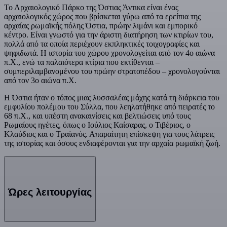
Το Αρχαιολογικό Πάρκο της Όστιας Άντικα είναι ένας
αρχαιολογικός χώρος που βρίσκεται γύρω από τα ερείπια της
αρχαίας ρωμαϊκής πόλης Όστια, πρώην λιμάνι και εμπορικό
κέντρο. Είναι γνωστό για την άριστη διατήρηση των κτιρίων του,
πολλά από τα οποία περιέχουν εκπληκτικές τοιχογραφίες και
ψηφιδωτά. Η ιστορία του χώρου χρονολογείται από τον 4ο αιώνα
π.Χ., ενώ τα παλαιότερα κτίρια που εκτίθενται –
συμπεριλαμβανομένου του πρώην στρατοπέδου – χρονολογούνται
από τον 3ο αιώνα π.Χ.
Η Όστια ήταν ο τόπος μιας λυσσαλέας μάχης κατά τη διάρκεια του
εμφυλίου πολέμου του Σύλλα, που λεηλατήθηκε από πειρατές το
68 π.Χ., και υπέστη ανακαινίσεις και βελτιώσεις υπό τους
Ρωμαίους ηγέτες, όπως ο Ιούλιος Καίσαρας, ο Τιβέριος, ο
Κλαύδιος και ο Τραϊανός. Απαραίτητη επίσκεψη για τους λάτρεις
της ιστορίας και όσους ενδιαφέρονται για την αρχαία ρωμαϊκή ζωή.
Ώρες λειτουργίας