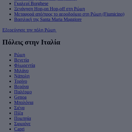
Γκαλερί Borghese
Ξενάγηση Hop-on Hop-off στη Ρώμη
Μεταφορά από/προς το αεροδρόμιο στη Ρώμη (Fiumicino)
Βασιλική της Santa Maria Maggiore
Εξερεύνησε την πόλη Ρώμη
Πόλεις στην Ιταλία
Ρώμη
Βενετία
Φλωρεντία
Μιλάνο
Νάπολη
Τορίνο
Βερόνα
Παλέρμο
Genoa
Μπολόνια
Σιένα
Πίζα
Πομπηία
Σιρμιόνε
Capri