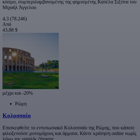
κόσμο, συμπεριλαμβανομένης της φημισμένης Καπέλα Σιξτίνα του
Μιχαήλ Άγγελου
4,3
(78.246)
Από
43,88 $
μέχρι και -20%
Ρώμη
Κολοσσαίο
Επισκεφθείτε το εντυπωσιακό Κολοσσαίο της Ρώμης, που κάποτε
φιλοξενούσε μονομάχους και άρματα. Κάντε κράτηση online νωρίς
λόγω της υψηλής ζήτησης