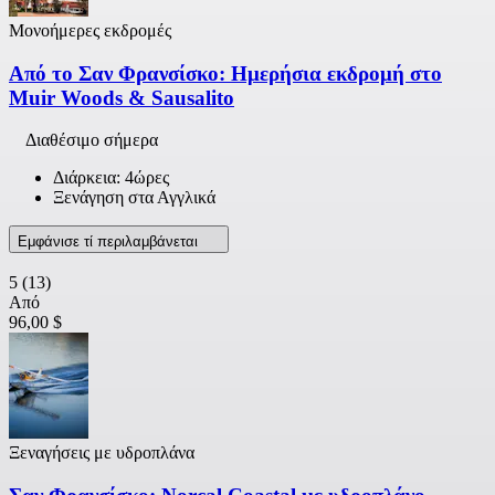
Μονοήμερες εκδρομές
Από το Σαν Φρανσίσκο: Ημερήσια εκδρομή στο
Muir Woods & Sausalito
Διαθέσιμο σήμερα
Διάρκεια: 4ώρες
Ξενάγηση στα Αγγλικά
Εμφάνισε τί περιλαμβάνεται
5
(13)
Από
96,00 $
Ξεναγήσεις με υδροπλάνα