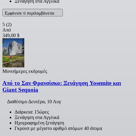
Ξενάγηση στα Αγγλικά
Εμφάνισε τί περιλαμβάνεται
5
(2)
Από
349,00 $
Μονοήμερες εκδρομές
Από το Σαν Φρανσίσκο: Ξενάγηση Yosemite και
Giant Sequoia
Διαθέσιμο
Δευτέρα, 10 Αυγ
Διάρκεια: 15ώρες
Ξενάγηση στα Αγγλικά
Ηχογραφημένη ξενάγηση
Γκρουπ με μέγιστο αριθμό ατόμων 40 άτομα