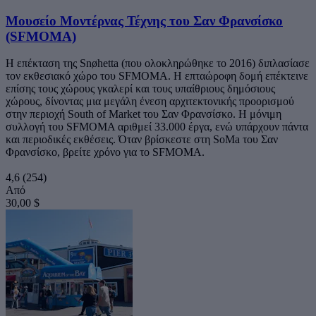
Μουσείο Μοντέρνας Τέχνης του Σαν Φρανσίσκο
(SFMOMA)
Η επέκταση της Snøhetta (που ολοκληρώθηκε το 2016) διπλασίασε
τον εκθεσιακό χώρο του SFMOMA. Η επταώροφη δομή επέκτεινε
επίσης τους χώρους γκαλερί και τους υπαίθριους δημόσιους
χώρους, δίνοντας μια μεγάλη ένεση αρχιτεκτονικής προορισμού
στην περιοχή South of Market του Σαν Φρανσίσκο. Η μόνιμη
συλλογή του SFMOMA αριθμεί 33.000 έργα, ενώ υπάρχουν πάντα
και περιοδικές εκθέσεις. Όταν βρίσκεστε στη SoMa του Σαν
Φρανσίσκο, βρείτε χρόνο για το SFMOMA.
4,6
(254)
Από
30,00 $