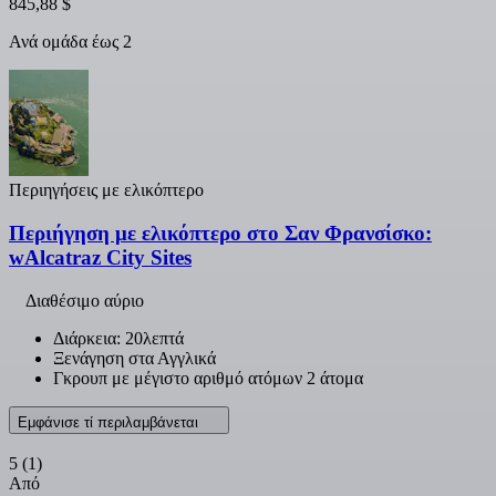
845,88 $
Ανά ομάδα έως 2
Περιηγήσεις με ελικόπτερο
Περιήγηση με ελικόπτερο στο Σαν Φρανσίσκο:
wAlcatraz City Sites
Διαθέσιμο αύριο
Διάρκεια: 20λεπτά
Ξενάγηση στα Αγγλικά
Γκρουπ με μέγιστο αριθμό ατόμων 2 άτομα
Εμφάνισε τί περιλαμβάνεται
5
(1)
Από