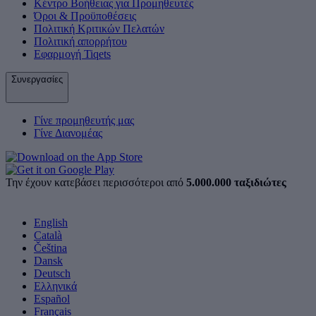
Κέντρο Βοήθειας για Προμηθευτές
Όροι & Προϋποθέσεις
Πολιτική Κριτικών Πελατών
Πολιτική απορρήτου
Εφαρμογή Tiqets
Συνεργασίες
Γίνε προμηθευτής μας
Γίνε Διανομέας
Την έχουν κατεβάσει περισσότεροι από
5.000.000 ταξιδιώτες
English
Català
Čeština
Dansk
Deutsch
Ελληνικά
Español
Français