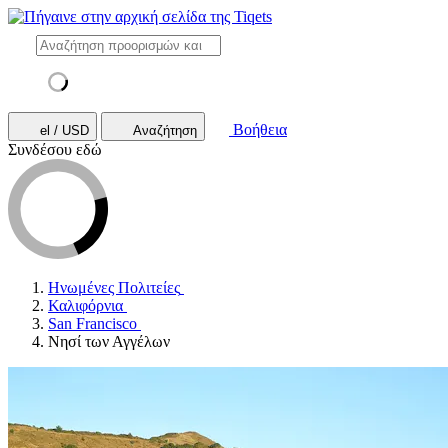
Βοήθεια
el / USD
Αναζήτηση
Συνδέσου εδώ
Ηνωμένες Πολιτείες
Καλιφόρνια
San Francisco
Νησί των Αγγέλων