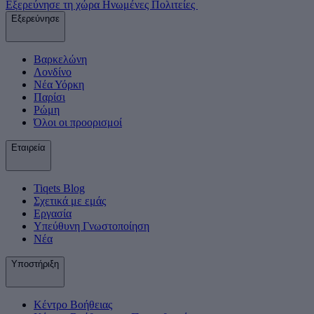
Εξερεύνησε τη χώρα Ηνωμένες Πολιτείες
Εξερεύνησε
Βαρκελώνη
Λονδίνο
Νέα Υόρκη
Παρίσι
Ρώμη
Όλοι οι προορισμοί
Εταιρεία
Tiqets Βlog
Σχετικά με εμάς
Εργασία
Υπεύθυνη Γνωστοποίηση
Νέα
Υποστήριξη
Κέντρο Βοήθειας