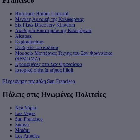
Francisco
Hurricane Harbor Concord
Μεγάλη Αμερική της Καλιφόρνιας
Six Flags Discovery Kingdom
Ακαδημία Επιστημών της Καλιφόρνια
Alcatraz
Exploratorium
Ενυδρείο του κόλπου
Μουσείο Μοντέρνας Τέχνης του Σαν Φρανσίσκο
(SFMOMA)
Κρουαζιέρες στο Σαν Φρανσίσκο
Ιστορικό σπίτι & κήπος Filoli
Εξερεύνησε την πόλη San Francisco
Πόλεις στις Ηνωμένες Πολιτείες
Νέα Υόρκη
Las Vegas
San Francisco
Σικάγο
Μαϊάμι
Los Angeles