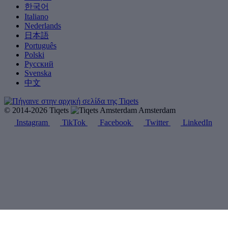
한국어
Italiano
Nederlands
日本語
Português
Polski
Русский
Svenska
中文
© 2014-2026 Tiqets
Amsterdam
Instagram
TikTok
Facebook
Twitter
LinkedIn