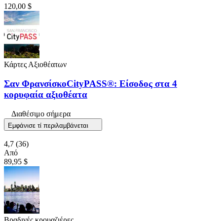
120,00 $
Κάρτες Αξιοθέατων
Σαν ΦρανσίσκοCityPASS®: Είσοδος στα 4
κορυφαία αξιοθέατα
Διαθέσιμο σήμερα
Εμφάνισε τί περιλαμβάνεται
4,7
(36)
Από
89,95 $
Βραδινές κρουαζιέρες