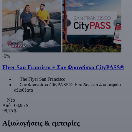
-5%
Flyer San Francisco + Σαν Φρανσίσκο CityPASS®
The Flyer San Francisco
Σαν ΦρανσίσκοCityPASS®: Είσοδος στα 4 κορυφαία
αξιοθέατα
Νέο
Από
103,95 $
98,75 $
Αξιολογήσεις & εμπειρίες