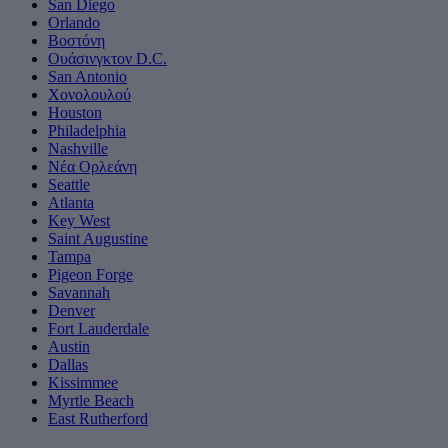
San Diego
Orlando
Βοστόνη
Ουάσινγκτον D.C.
San Antonio
Χονολουλού
Houston
Philadelphia
Nashville
Νέα Ορλεάνη
Seattle
Atlanta
Key West
Saint Augustine
Tampa
Pigeon Forge
Savannah
Denver
Fort Lauderdale
Austin
Dallas
Kissimmee
Myrtle Beach
East Rutherford