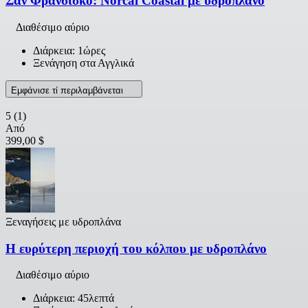
Σαν Φρανσίσκο: Norcal Coastal με υδροπλάνο
Διαθέσιμο αύριο
Διάρκεια: 1ώρες
Ξενάγηση στα Αγγλικά
Εμφάνισε τί περιλαμβάνεται
5
(1)
Από
399,00 $
Ξεναγήσεις με υδροπλάνα
Η ευρύτερη περιοχή του κόλπου με υδροπλάνο
Διαθέσιμο αύριο
Διάρκεια: 45λεπτά