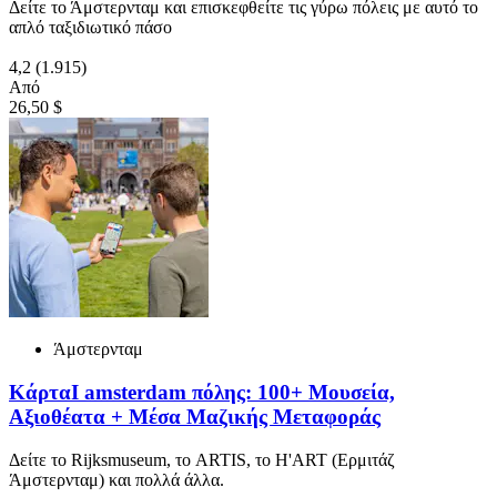
Δείτε το Άμστερνταμ και επισκεφθείτε τις γύρω πόλεις με αυτό το
απλό ταξιδιωτικό πάσο
4,2
(1.915)
Από
26,50 $
Άμστερνταμ
ΚάρταI amsterdam πόλης: 100+ Μουσεία,
Αξιοθέατα + Μέσα Μαζικής Μεταφοράς
Δείτε το Rijksmuseum, το ARTIS, το H'ART (Ερμιτάζ
Άμστερνταμ) και πολλά άλλα.