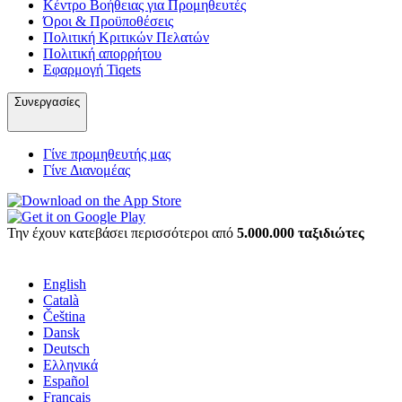
Κέντρο Βοήθειας για Προμηθευτές
Όροι & Προϋποθέσεις
Πολιτική Κριτικών Πελατών
Πολιτική απορρήτου
Εφαρμογή Tiqets
Συνεργασίες
Γίνε προμηθευτής μας
Γίνε Διανομέας
Την έχουν κατεβάσει περισσότεροι από
5.000.000 ταξιδιώτες
English
Català
Čeština
Dansk
Deutsch
Ελληνικά
Español
Français