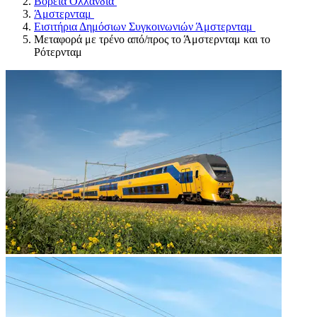
Βόρεια Ολλανδία
Άμστερνταμ
Εισιτήρια Δημόσιων Συγκοινωνιών Άμστερνταμ
Μεταφορά με τρένο από/προς το Άμστερνταμ και το
Ρότερνταμ