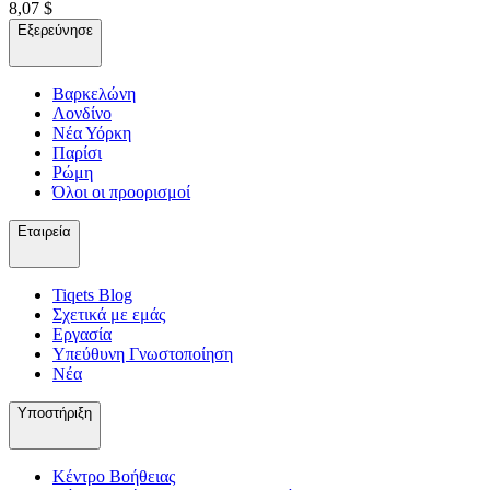
8,07 $
Εξερεύνησε
Βαρκελώνη
Λονδίνο
Νέα Υόρκη
Παρίσι
Ρώμη
Όλοι οι προορισμοί
Εταιρεία
Tiqets Βlog
Σχετικά με εμάς
Εργασία
Υπεύθυνη Γνωστοποίηση
Νέα
Υποστήριξη
Κέντρο Βοήθειας