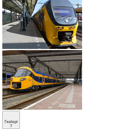
Γκαλερί
7