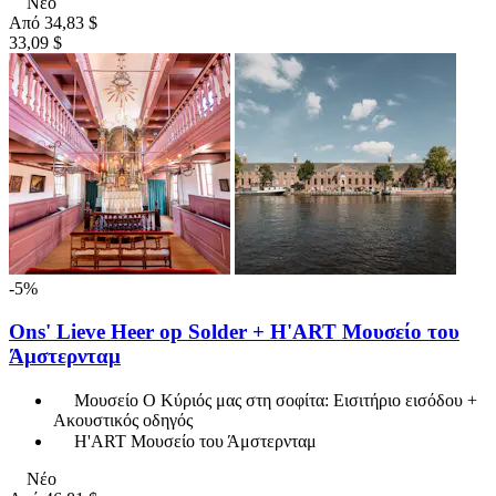
Νέο
Από
34,83 $
33,09 $
-5%
Ons' Lieve Heer op Solder + H'ART Μουσείο του
Άμστερνταμ
Μουσείο Ο Κύριός μας στη σοφίτα: Εισιτήριο εισόδου +
Ακουστικός οδηγός
H'ART Μουσείο του Άμστερνταμ
Νέο