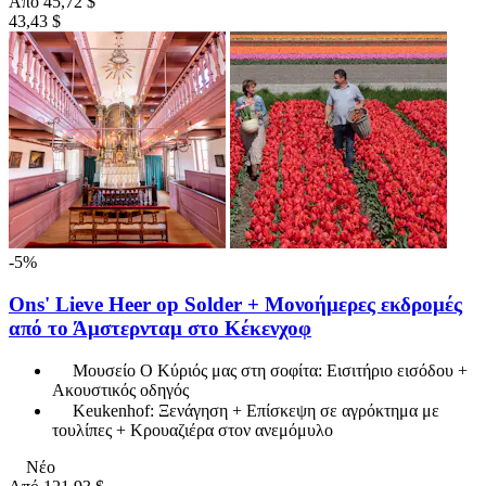
Από
45,72 $
43,43 $
-5%
Ons' Lieve Heer op Solder + Μονοήμερες εκδρομές
από το Άμστερνταμ στο Κέκενχοφ
Μουσείο Ο Κύριός μας στη σοφίτα: Εισιτήριο εισόδου +
Ακουστικός οδηγός
Keukenhof: Ξενάγηση + Επίσκεψη σε αγρόκτημα με
τουλίπες + Κρουαζιέρα στον ανεμόμυλο
Νέο