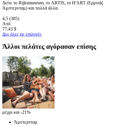
Δείτε το Rijksmuseum, το ARTIS, το H'ART (Ερμιτάζ
Άμστερνταμ) και πολλά άλλα.
4,5
(385)
Από
77,43 $
Δες όλες τις επιλογές
Άλλοι πελάτες αγόρασαν επίσης
μέχρι και -21%
Άμστερνταμ