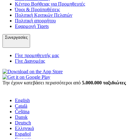
Κέντρο Βοήθειας για Προμηθευτές
Όροι & Προϋποθέσεις
Πολιτική Κριτικών Πελατών
Πολιτική απορρήτου
Εφαρμογή Tiqets
Συνεργασίες
Γίνε προμηθευτής μας
Γίνε Διανομέας
Την έχουν κατεβάσει περισσότεροι από
5.000.000 ταξιδιώτες
English
Català
Čeština
Dansk
Deutsch
Ελληνικά
Español