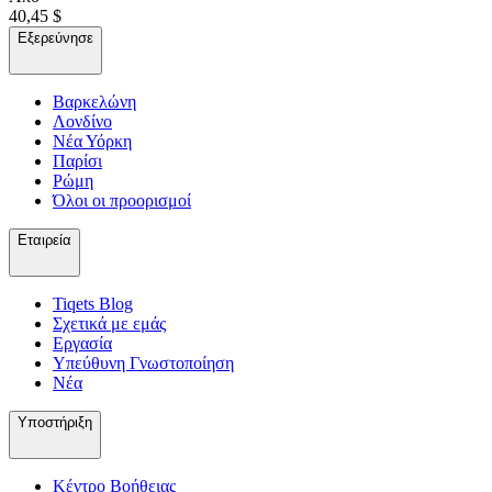
40,45 $
Εξερεύνησε
Βαρκελώνη
Λονδίνο
Νέα Υόρκη
Παρίσι
Ρώμη
Όλοι οι προορισμοί
Εταιρεία
Tiqets Βlog
Σχετικά με εμάς
Εργασία
Υπεύθυνη Γνωστοποίηση
Νέα
Υποστήριξη
Κέντρο Βοήθειας