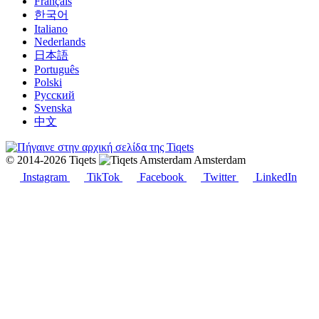
Français
한국어
Italiano
Nederlands
日本語
Português
Polski
Русский
Svenska
中文
© 2014-2026 Tiqets
Amsterdam
Instagram
TikTok
Facebook
Twitter
LinkedIn