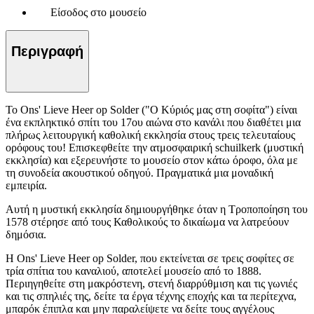
Είσοδος στο μουσείο
Περιγραφή
Το Ons' Lieve Heer op Solder ("Ο Κύριός μας στη σοφίτα") είναι
ένα εκπληκτικό σπίτι του 17ου αιώνα στο κανάλι που διαθέτει μια
πλήρως λειτουργική καθολική εκκλησία στους τρεις τελευταίους
ορόφους του! Επισκεφθείτε την ατμοσφαιρική schuilkerk (μυστική
εκκλησία) και εξερευνήστε το μουσείο στον κάτω όροφο, όλα με
τη συνοδεία ακουστικού οδηγού. Πραγματικά μια μοναδική
εμπειρία.
Αυτή η μυστική εκκλησία δημιουργήθηκε όταν η Τροποποίηση του
1578 στέρησε από τους Καθολικούς το δικαίωμα να λατρεύουν
δημόσια.
Η Ons' Lieve Heer op Solder, που εκτείνεται σε τρεις σοφίτες σε
τρία σπίτια του καναλιού, αποτελεί μουσείο από το 1888.
Περιηγηθείτε στη μακρόστενη, στενή διαρρύθμιση και τις γωνιές
και τις σπηλιές της, δείτε τα έργα τέχνης εποχής και τα περίτεχνα,
μπαρόκ έπιπλα και μην παραλείψετε να δείτε τους αγγέλους