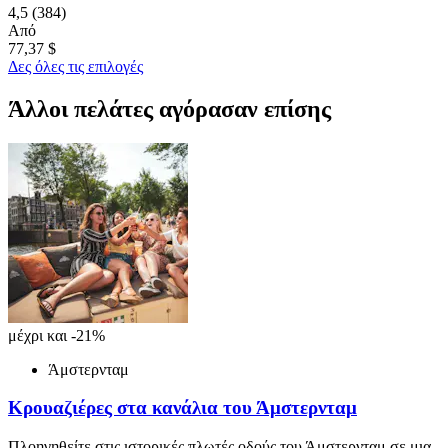
4,5
(384)
Από
77,37 $
Δες όλες τις επιλογές
Άλλοι πελάτες αγόρασαν επίσης
μέχρι και -21%
Άμστερνταμ
Κρουαζιέρες στα κανάλια του Άμστερνταμ
Πλοηγηθείτε στις ιστορικές πλωτές οδούς του Άμστερνταμ σε μια