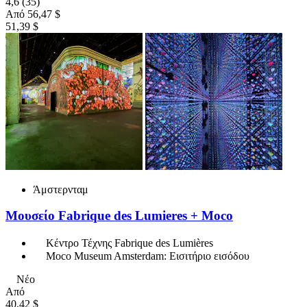
4,6
(35)
Από
56,47 $
51,39 $
Άμστερνταμ
Μουσείο Fabrique des Lumieres + Moco
Κέντρο Τέχνης Fabrique des Lumières
Moco Museum Amsterdam: Εισιτήριο εισόδου
Νέο
Από
40,42 $