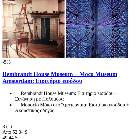
-5%
Rembrandt House Museum + Moco Museum
Amsterdam: Εισιτήριο εισόδου
Rembrandt House Museum: Εισιτήριο εισόδου +
Ξενάγηση με Πολυμέσα
Μουσείο Μόκο στο Άμστερνταμ: Εισιτήριο εισόδου +
Ακουστικός οδηγός
3
(1)
Από
52,04 $
49,44 $