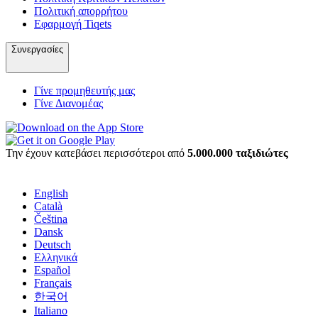
Πολιτική απορρήτου
Εφαρμογή Tiqets
Συνεργασίες
Γίνε προμηθευτής μας
Γίνε Διανομέας
Την έχουν κατεβάσει περισσότεροι από
5.000.000 ταξιδιώτες
English
Català
Čeština
Dansk
Deutsch
Ελληνικά
Español
Français
한국어
Italiano