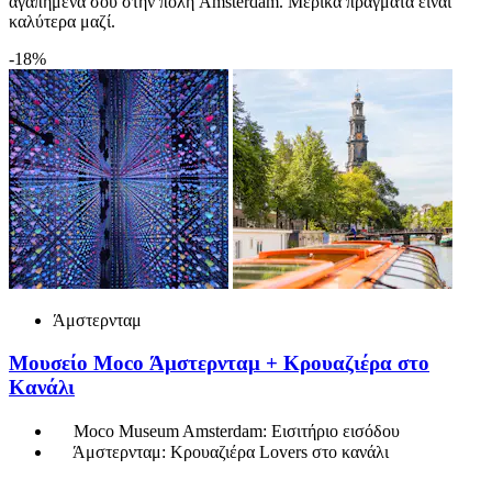
αγαπημένα σου στην πόλη Amsterdam. Μερικά πράγματα είναι
καλύτερα μαζί.
-18%
Άμστερνταμ
Μουσείο Moco Άμστερνταμ + Κρουαζιέρα στο
Κανάλι
Moco Museum Amsterdam: Εισιτήριο εισόδου
Άμστερνταμ: Κρουαζιέρα Lovers στο κανάλι