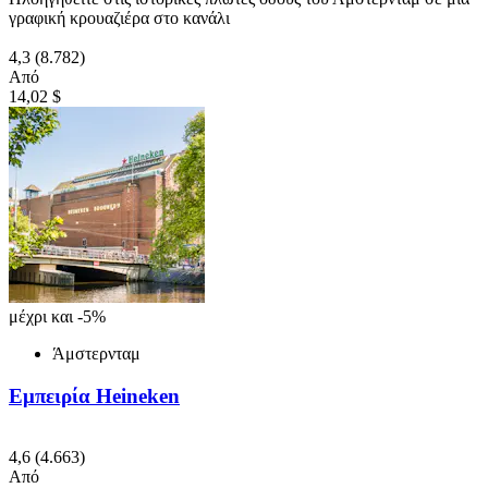
γραφική κρουαζιέρα στο κανάλι
4,3
(8.782)
Από
14,02 $
μέχρι και -5%
Άμστερνταμ
Εμπειρία Heineken
4,6
(4.663)
Από