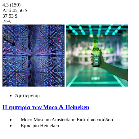
4,3
(159)
Από
45,56 $
37,53 $
-5%
Άμστερνταμ
Η εμπειρία των Moco & Heineken
Moco Museum Amsterdam: Εισιτήριο εισόδου
Εμπειρία Heineken