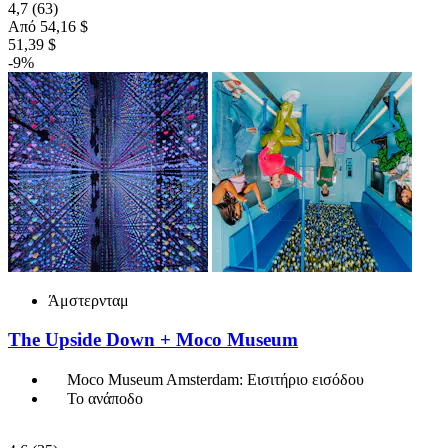
4,7
(63)
Από
54,16 $
51,39 $
-9%
Άμστερνταμ
The Upside Down + Moco Museum
Moco Museum Amsterdam: Εισιτήριο εισόδου
Το ανάποδο