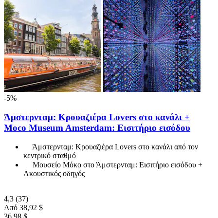
-5%
Άμστερνταμ: Κρουαζιέρα Lovers στο κανάλι +
Moco Museum Amsterdam: Εισιτήριο εισόδου
Άμστερνταμ: Κρουαζιέρα Lovers στο κανάλι από τον
κεντρικό σταθμό
Μουσείο Μόκο στο Άμστερνταμ: Εισιτήριο εισόδου +
Ακουστικός οδηγός
4,3
(37)
Από
38,92 $
36,98 $