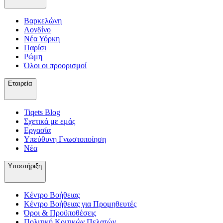
Βαρκελώνη
Λονδίνο
Νέα Υόρκη
Παρίσι
Ρώμη
Όλοι οι προορισμοί
Εταιρεία
Tiqets Βlog
Σχετικά με εμάς
Εργασία
Υπεύθυνη Γνωστοποίηση
Νέα
Υποστήριξη
Κέντρο Βοήθειας
Κέντρο Βοήθειας για Προμηθευτές
Όροι & Προϋποθέσεις
Πολιτική Κριτικών Πελατών