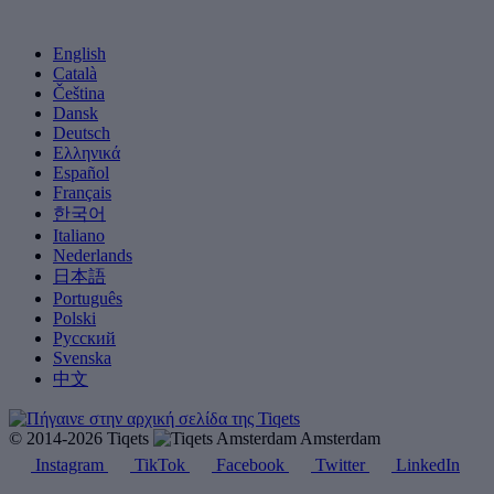
English
Català
Čeština
Dansk
Deutsch
Ελληνικά
Español
Français
한국어
Italiano
Nederlands
日本語
Português
Polski
Русский
Svenska
中文
© 2014-2026 Tiqets
Amsterdam
Instagram
TikTok
Facebook
Twitter
LinkedIn