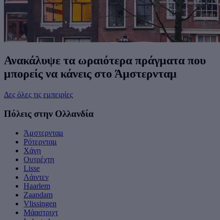
Ανακάλυψε τα ωραιότερα πράγματα που
μπορείς να κάνεις στο Άμστερνταμ
Δες όλες τις εμπειρίες
Πόλεις στην Ολλανδία
Άμστερνταμ
Ρότερνταμ
Χάγη
Ουτρέχτη
Lisse
Λάιντεν
Haarlem
Zaandam
Vlissingen
Μάαστριχτ