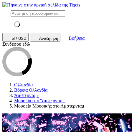
Βοήθεια
el / USD
Αναζήτηση
Συνδέσου εδώ
Ολλανδία
Βόρεια Ολλανδία
Άμστερνταμ
Μουσεία στο Άμστερνταμ
Μουσεία Μουσικής στο Άμστερνταμ