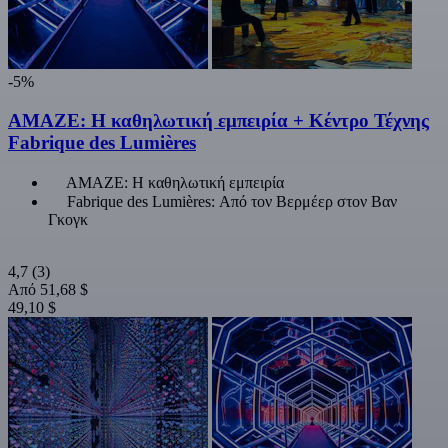
-5%
AMAZE: Η καθηλωτική εμπειρία + Κέντρο Τέχνης
Fabrique des Lumières
AMAZE: Η καθηλωτική εμπειρία
Fabrique des Lumières: Από τον Βερμέερ στον Βαν
Γκογκ
4,7
(3)
Από
51,68 $
49,10 $