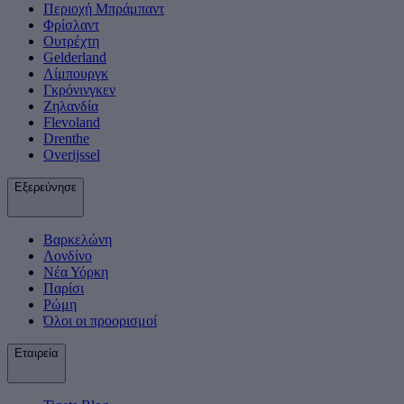
Περιοχή Μπράμπαντ
Φρίσλαντ
Ουτρέχτη
Gelderland
Λίμπουργκ
Γκρόνινγκεν
Ζηλανδία
Flevoland
Drenthe
Overijssel
Εξερεύνησε
Βαρκελώνη
Λονδίνο
Νέα Υόρκη
Παρίσι
Ρώμη
Όλοι οι προορισμοί
Εταιρεία