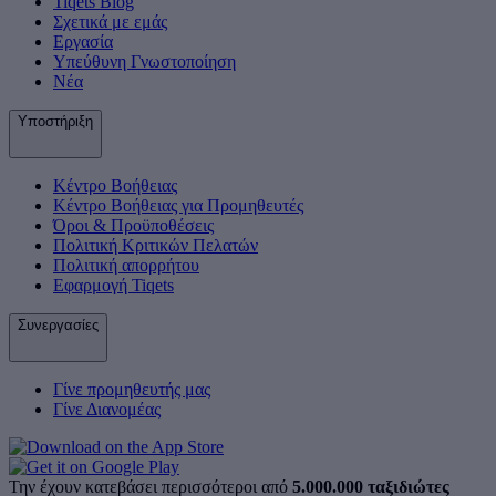
Tiqets Βlog
Σχετικά με εμάς
Εργασία
Υπεύθυνη Γνωστοποίηση
Νέα
Υποστήριξη
Κέντρο Βοήθειας
Κέντρο Βοήθειας για Προμηθευτές
Όροι & Προϋποθέσεις
Πολιτική Κριτικών Πελατών
Πολιτική απορρήτου
Εφαρμογή Tiqets
Συνεργασίες
Γίνε προμηθευτής μας
Γίνε Διανομέας
Την έχουν κατεβάσει περισσότεροι από
5.000.000 ταξιδιώτες