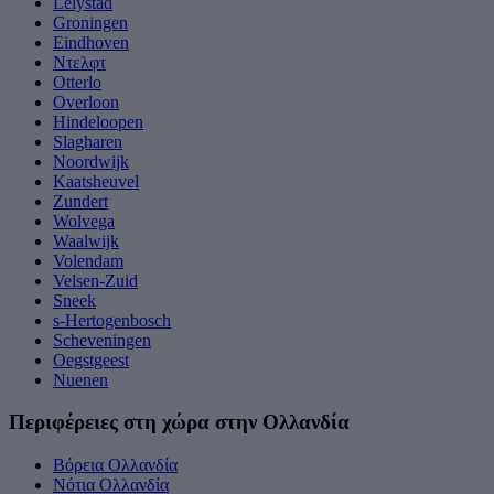
Lelystad
Groningen
Eindhoven
Ντελφτ
Otterlo
Overloon
Hindeloopen
Slagharen
Noordwijk
Kaatsheuvel
Zundert
Wolvega
Waalwijk
Volendam
Velsen-Zuid
Sneek
s-Hertogenbosch
Scheveningen
Oegstgeest
Nuenen
Περιφέρειες στη χώρα στην Ολλανδία
Βόρεια Ολλανδία
Νότια Ολλανδία