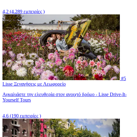
4,2
(4.289 εμπειρίες )
#5
Lisse Ξεναγήσεις με Λεωφορείο
Αγκαλιάστε την ελευθερία στον ανοιχτό δρόμο - Lisse Drive-It-
Yourself Tours
4,6
(190 εμπειρίες )