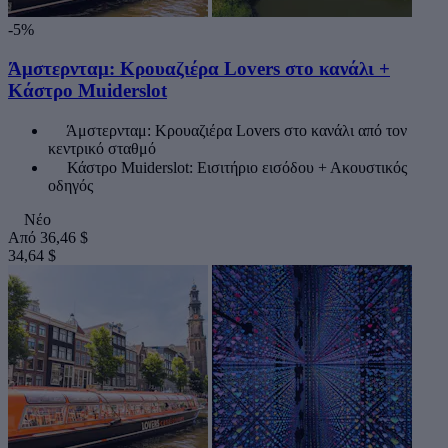
-5%
Άμστερνταμ: Κρουαζιέρα Lovers στο κανάλι +
Κάστρο Muiderslot
Άμστερνταμ: Κρουαζιέρα Lovers στο κανάλι από τον
κεντρικό σταθμό
Κάστρο Muiderslot: Εισιτήριο εισόδου + Ακουστικός
οδηγός
Νέο
Από
36,46 $
34,64 $