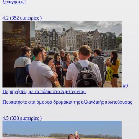
ξεναγήσεις!
4,2
(352 εμπειρίες )
#9
Περιηγήσεις με τα πόδια στο Άμστερνταμ
Περπατήστε στα όμορφα δρομάκια της ολλανδικής πρωτεύουσας
4,5
(338 εμπειρίες )