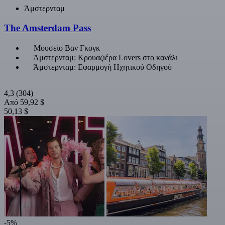
Άμστερνταμ
The Amsterdam Pass
Μουσείο Βαν Γκογκ
Άμστερνταμ: Κρουαζιέρα Lovers στο κανάλι
Άμστερνταμ: Εφαρμογή Ηχητικού Οδηγού
4,3
(304)
Από
59,92 $
50,13 $
-5%