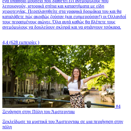
ένα υπαίθριο μουσείο που διαθέτει έξι ανεμόμυλους που
λειτουργούν, ιστορικά σπίτια και καταστήματα με είδη
χειροτεχνίας. Περιπλανηθείτε στα γραφικά δρομάκια του και θα
καταλάβετε πώς ακριβώς ζούσαν (και ευημερούσαν!) οι Ολλανδοί
τους περασμένους αιώνες. Όλα αυτά καθώς θα βλέπετε τους
ανεμόμυλους να δουλεύουν σκληρά και να φτιάχνουν τσόκαρα.
4,4
(628 εμπειρίες )
#4
Ξενάγηση στην Πόλη του Άμστερνταμ
Ξεκλείδωσε τα μυστικά του Άμστερνταμ σε μια περιήγηση στην
πόλη