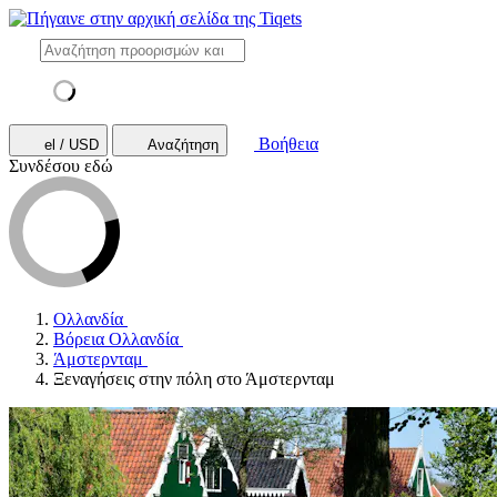
Βοήθεια
el / USD
Αναζήτηση
Συνδέσου εδώ
Ολλανδία
Βόρεια Ολλανδία
Άμστερνταμ
Ξεναγήσεις στην πόλη στο Άμστερνταμ