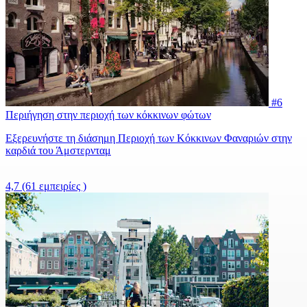
#6
Περιήγηση στην περιοχή των κόκκινων φώτων
Εξερευνήστε τη διάσημη Περιοχή των Κόκκινων Φαναριών στην
καρδιά του Άμστερνταμ
4,7
(61 εμπειρίες )