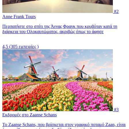
#2
Anne Frank Tours
Περπατήστε στο σπίτι της Άννας Φρανκ που κρυβόταν κατά τη
διάρκεια του Ολοκαυτώματος, ακριβώς όπως το άφησε
4,5
(305 εμπειρίες )
#3
Εκδρομές στο Zaanse Schans
Το Zaanse Schans, που βρίσκεται στον γραφικό ποταμό Zaan, είναι