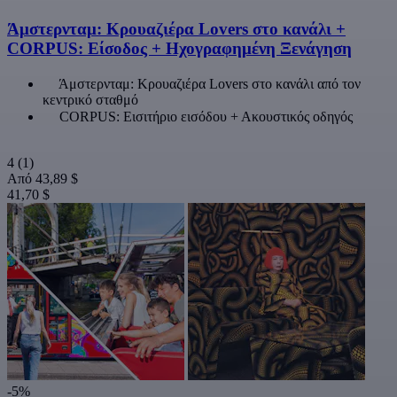
Άμστερνταμ: Κρουαζιέρα Lovers στο κανάλι +
CORPUS: Είσοδος + Ηχογραφημένη Ξενάγηση
Άμστερνταμ: Κρουαζιέρα Lovers στο κανάλι από τον
κεντρικό σταθμό
CORPUS: Εισιτήριο εισόδου + Ακουστικός οδηγός
4
(1)
Από
43,89 $
41,70 $
-5%