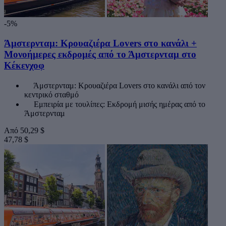
-5%
Άμστερνταμ: Κρουαζιέρα Lovers στο κανάλι +
Μονοήμερες εκδρομές από το Άμστερνταμ στο
Κέκενχοφ
Άμστερνταμ: Κρουαζιέρα Lovers στο κανάλι από τον
κεντρικό σταθμό
Εμπειρία με τουλίπες: Εκδρομή μισής ημέρας από το
Άμστερνταμ
Από
50,29 $
47,78 $