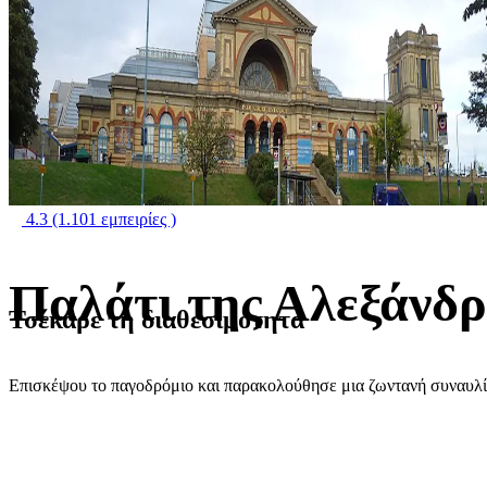
4.3
(1.101 εμπειρίες )
Παλάτι της Αλεξάνδ
Τσέκαρε τη διαθεσιμότητα
Επισκέψου το παγοδρόμιο και παρακολούθησε μια ζωντανή συναυλ