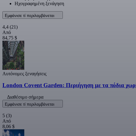
Ηχογραφημένη ξενάγηση
Εμφάνισε τί περιλαμβάνεται
4,4
(21)
Από
84,75 $
Αυτόνομες ξεναγήσεις
London Covent Garden: Περιήγηση με τα πόδια χωρ
Διαθέσιμο σήμερα
Εμφάνισε τί περιλαμβάνεται
5
(3)
Από
8,06 $