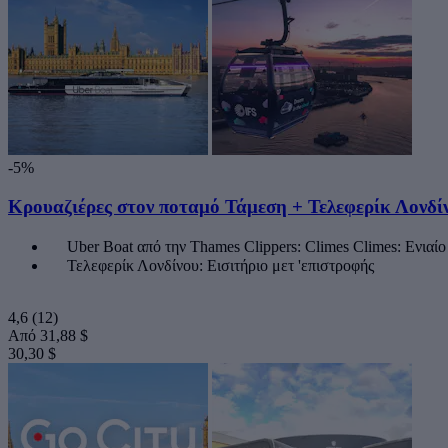
-5%
Κρουαζιέρες στον ποταμό Τάμεση + Τελεφερίκ Λονδίν
Uber Boat από την Thames Clippers: Climes Climes: Ενιαίο 
Τελεφερίκ Λονδίνου: Εισιτήριο μετ 'επιστροφής
4,6
(12)
Από
31,88 $
30,30 $