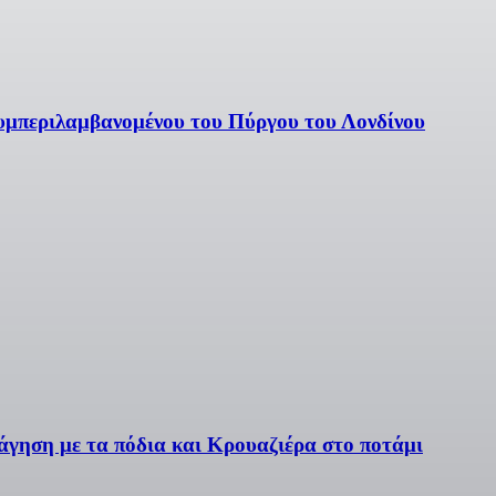
συμπεριλαμβανομένου του Πύργου του Λονδίνου
άγηση με τα πόδια και Κρουαζιέρα στο ποτάμι