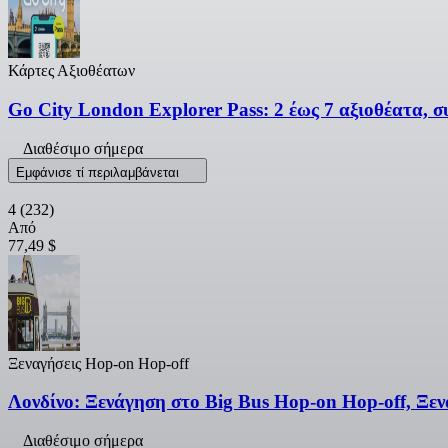
Κάρτες Αξιοθέατων
Go City London Explorer Pass: 2 έως 7 αξιοθέατα, 
Διαθέσιμο σήμερα
Εμφάνισε τί περιλαμβάνεται
4
(232)
Από
77,49 $
Ξεναγήσεις Hop-on Hop-off
Λονδίνο: Ξενάγηση στο Big Bus Hop-on Hop-off, Ξεν
Διαθέσιμο σήμερα