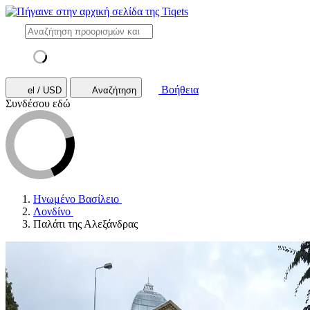
Βοήθεια
el / USD
Αναζήτηση
Συνδέσου εδώ
Ηνωμένο Βασίλειο
Λονδίνο
Παλάτι της Αλεξάνδρας