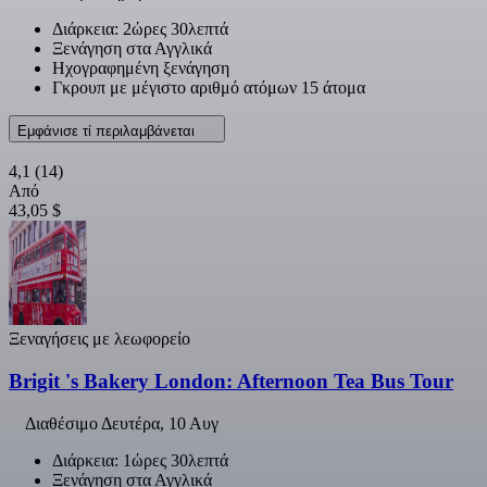
Διάρκεια: 2ώρες 30λεπτά
Ξενάγηση στα Αγγλικά
Ηχογραφημένη ξενάγηση
Γκρουπ με μέγιστο αριθμό ατόμων 15 άτομα
Εμφάνισε τί περιλαμβάνεται
4,1
(14)
Από
43,05 $
Ξεναγήσεις με λεωφορείο
Brigit 's Bakery London: Afternoon Tea Bus Tour
Διαθέσιμο
Δευτέρα, 10 Αυγ
Διάρκεια: 1ώρες 30λεπτά
Ξενάγηση στα Αγγλικά