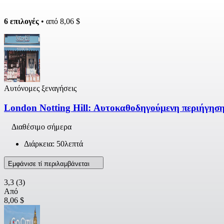
6 επιλογές
• από
8,06 $
Αυτόνομες ξεναγήσεις
London Notting Hill: Αυτοκαθοδηγούμενη περιήγηση 
Διαθέσιμο σήμερα
Διάρκεια: 50λεπτά
Εμφάνισε τί περιλαμβάνεται
3,3
(3)
Από
8,06 $