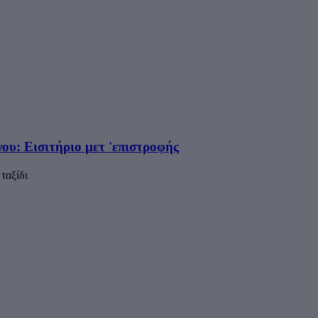
ου: Εισιτήριο μετ 'επιστροφής
ταξίδι