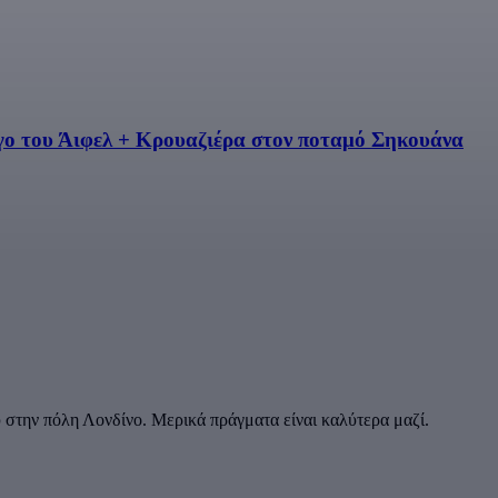
γο του Άιφελ + Κρουαζιέρα στον ποταμό Σηκουάνα
στην πόλη Λονδίνο. Μερικά πράγματα είναι καλύτερα μαζί.