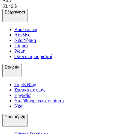
Από
33,46 $
Εξερεύνησε
Βαρκελώνη
Λονδίνο
Νέα Υόρκη
Παρίσι
Ρώμη
Όλοι οι προορισμοί
Εταιρεία
Tiqets Βlog
Σχετικά με εμάς
Εργασία
Υπεύθυνη Γνωστοποίηση
Νέα
Υποστήριξη