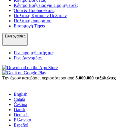
Κέντρο Βοήθειας
Κέντρο Βοήθειας για Προμηθευτές
Όροι & Προϋποθέσεις
Πολιτική Κριτικών Πελατών
Πολιτική απορρήτου
Εφαρμογή Tiqets
Συνεργασίες
Γίνε προμηθευτής μας
Γίνε Διανομέας
Την έχουν κατεβάσει περισσότεροι από
5.000.000 ταξιδιώτες
English
Català
Čeština
Dansk
Deutsch
Ελληνικά
Español