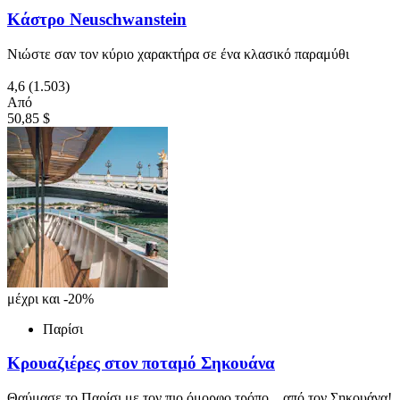
Κάστρο Neuschwanstein
Νιώστε σαν τον κύριο χαρακτήρα σε ένα κλασικό παραμύθι
4,6
(1.503)
Από
50,85 $
μέχρι και -20%
Παρίσι
Κρουαζιέρες στον ποταμό Σηκουάνα
Θαύμασε το Παρίσι με τον πιο όμορφο τρόπο... από τον Σηκουάνα!