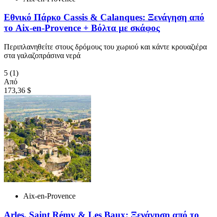
Εθνικό Πάρκο Cassis & Calanques: Ξενάγηση από
το Aix-en-Provence + Βόλτα με σκάφος
Περιπλανηθείτε στους δρόμους του χωριού και κάντε κρουαζιέρα
στα γαλαζοπράσινα νερά
5
(1)
Από
173,36 $
Aix-en-Provence
Arles, Saint Rémy & Les Baux: Ξενάγηση από το