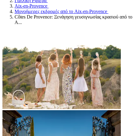
Γαλλική Ριβιέρα
Aix-en-Provence
Μονοήμερες εκδρομές από το Aix-en-Provence
Côtes De Provence: Ξενάγηση γευσιγνωσίας κρασιού από το
A...