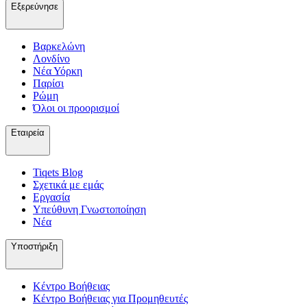
Εξερεύνησε
Βαρκελώνη
Λονδίνο
Νέα Υόρκη
Παρίσι
Ρώμη
Όλοι οι προορισμοί
Εταιρεία
Tiqets Βlog
Σχετικά με εμάς
Εργασία
Υπεύθυνη Γνωστοποίηση
Νέα
Υποστήριξη
Κέντρο Βοήθειας
Κέντρο Βοήθειας για Προμηθευτές