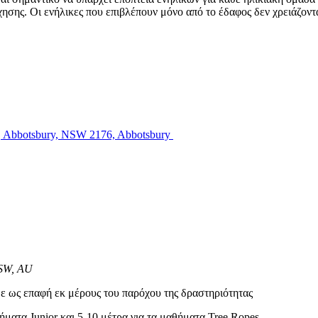
χησης. Οι ενήλικες που επιβλέπουν μόνο από το έδαφος δεν χρειάζοντα
r, Abbotsbury, NSW 2176, Abbotsbury
NSW, AU
ε ως επαφή εκ μέρους του παρόχου της δραστηριότητας
ματα Junior και 5-10 μέτρα για τα μαθήματα Tree Ropes