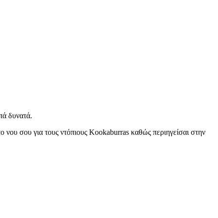
πά δυνατά.
ο νου σου για τους ντόπιους Kookaburras καθώς περιηγείσαι στην