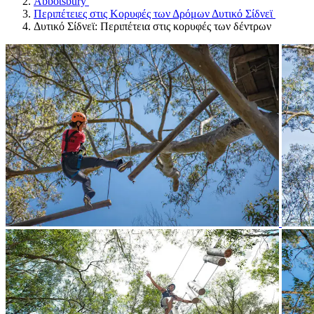
Abbotsbury
Περιπέτειες στις Κορυφές των Δρόμων Δυτικό Σίδνεϊ
Δυτικό Σίδνεϊ: Περιπέτεια στις κορυφές των δέντρων