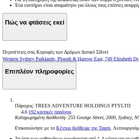
Ένα εισιτήριο είναι απαραίτητο για όλους τους επόπτες αναρρί
Πώς να φτάσεις εκεί
Περιπέτειες στις Κορυφές των Δρόμων Δυτικό Σίδνεϊ
Western Sydney Parklands, Plough & Harrow East, 749 Elizabeth D
Επιπλέον πληροφορίες
Πάροχος: TREES ADVENTURE HOLDINGS PTYLTD
4.6
192 κριτικές παρόχου
Καταχωρημένη διεύθυνση: 255 George Street, 2000, Sydney, 
Επικοινώνησε με το
Κέντρο βοήθειας της Tiqets
. Λειτουργούμ
Τα ύψη των μαθημάτων κυμαίνονται από 1-4 μέτρα για τα μαθή