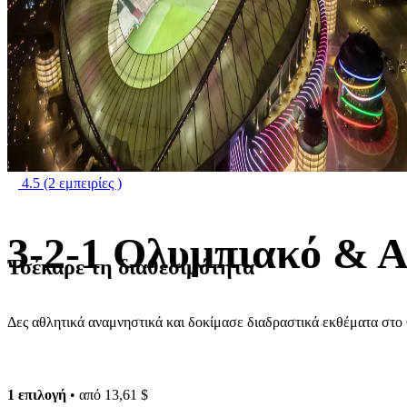
4.5
(2 εμπειρίες )
3-2-1 Ολυμπιακό & Α
Τσέκαρε τη διαθεσιμότητα
Δες αθλητικά αναμνηστικά και δοκίμασε διαδραστικά εκθέματα στ
1 επιλογή
• από
13,61 $