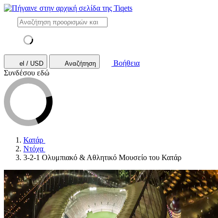
Βοήθεια
el / USD
Αναζήτηση
Συνδέσου εδώ
Κατάρ
Ντόχα
3-2-1 Ολυμπιακό & Αθλητικό Μουσείο του Κατάρ