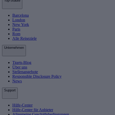
Top-Städte
Barcelona
London
New York
Paris
Rom
Alle Reiseziele
Unternehmen
Tiqets-Blog
Über uns
Stellenangebote
Responsible Disclosure Policy
News
Support
Hilfe-Center
Hilfe-Center für Anbieter
Allgemeine Geschäftsbedingungen