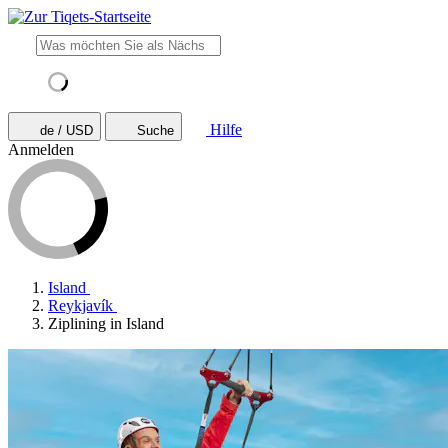
Hilfe
de / USD
Suche
Anmelden
Island
Reykjavík
Ziplining in Island