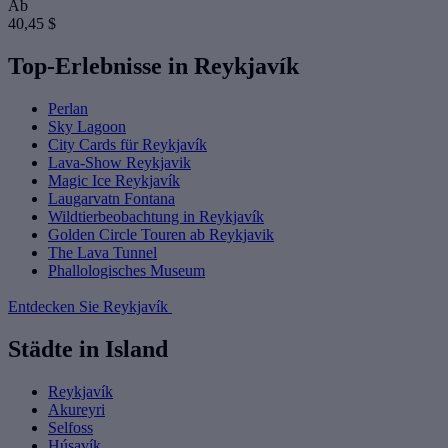
Ab
40,45 $
Top-Erlebnisse in Reykjavík
Perlan
Sky Lagoon
City Cards für Reykjavík
Lava-Show Reykjavik
Magic Ice Reykjavík
Laugarvatn Fontana
Wildtierbeobachtung in Reykjavík
Golden Circle Touren ab Reykjavik
The Lava Tunnel
Phallologisches Museum
Entdecken Sie Reykjavík
Städte in Island
Reykjavík
Akureyri
Selfoss
Húsavík