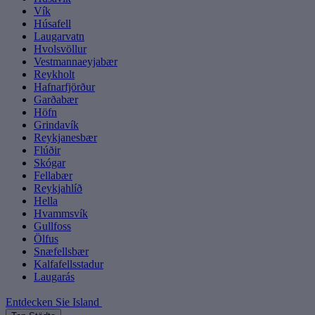
Vík
Húsafell
Laugarvatn
Hvolsvöllur
Vestmannaeyjabær
Reykholt
Hafnarfjörður
Garðabær
Höfn
Grindavík
Reykjanesbær
Flúðir
Skógar
Fellabær
Reykjahlíð
Hella
Hvammsvík
Gullfoss
Ölfus
Snæfellsbær
Kalfafellsstadur
Laugarás
Entdecken Sie Island