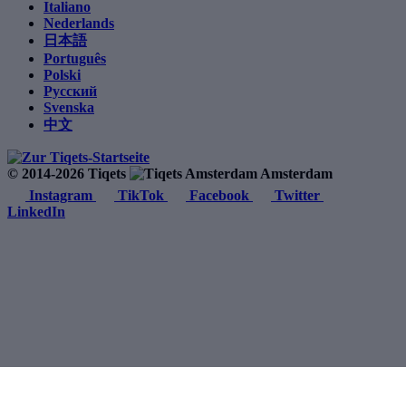
Italiano
Nederlands
日本語
Português
Polski
Русский
Svenska
中文
© 2014-2026 Tiqets
Amsterdam
Instagram
TikTok
Facebook
Twitter
LinkedIn