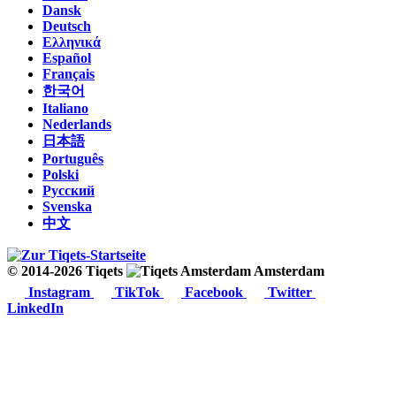
Dansk
Deutsch
Ελληνικά
Español
Français
한국어
Italiano
Nederlands
日本語
Português
Polski
Русский
Svenska
中文
© 2014-2026 Tiqets
Amsterdam
Instagram
TikTok
Facebook
Twitter
LinkedIn