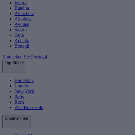
Fátima
Batalha
Alcochete
Alcobaça
Avintes
Sagres
Guia
Achada
Benagil
Entdecken Sie Portugal
Top-Städte
Barcelona
London
New York
Paris
Rom
Alle Reiseziele
Unternehmen