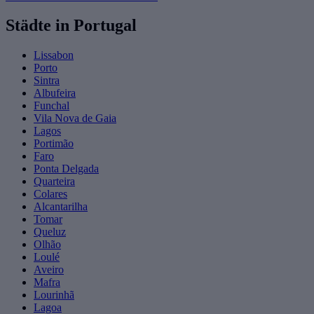
Städte in Portugal
Lissabon
Porto
Sintra
Albufeira
Funchal
Vila Nova de Gaia
Lagos
Portimão
Faro
Ponta Delgada
Quarteira
Colares
Alcantarilha
Tomar
Queluz
Olhão
Loulé
Aveiro
Mafra
Lourinhã
Lagoa