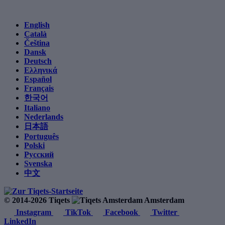
English
Català
Čeština
Dansk
Deutsch
Ελληνικά
Español
Français
한국어
Italiano
Nederlands
日本語
Português
Polski
Русский
Svenska
中文
© 2014-2026 Tiqets
Amsterdam
Instagram
TikTok
Facebook
Twitter
LinkedIn