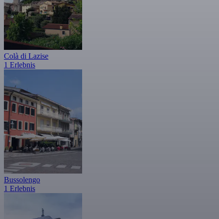
Colà di Lazise
1 Erlebnis
Bussolengo
1 Erlebnis