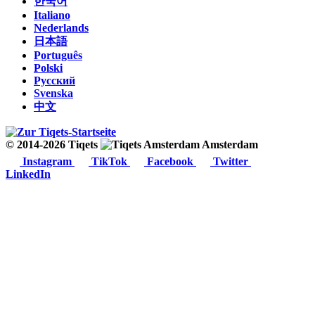
한국어
Italiano
Nederlands
日本語
Português
Polski
Русский
Svenska
中文
© 2014-2026 Tiqets
Amsterdam
Instagram
TikTok
Facebook
Twitter
LinkedIn