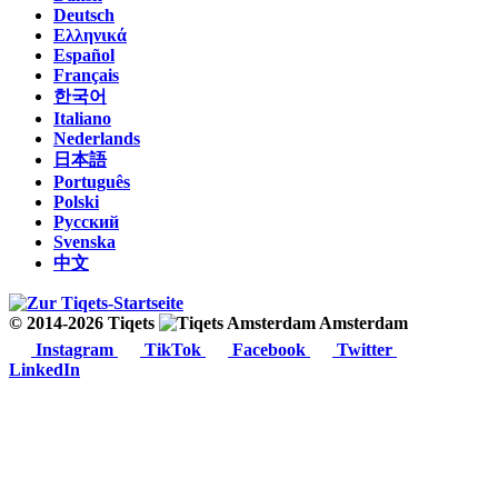
Deutsch
Ελληνικά
Español
Français
한국어
Italiano
Nederlands
日本語
Português
Polski
Русский
Svenska
中文
© 2014-2026 Tiqets
Amsterdam
Instagram
TikTok
Facebook
Twitter
LinkedIn