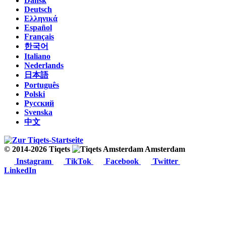
Dansk
Deutsch
Ελληνικά
Español
Français
한국어
Italiano
Nederlands
日本語
Português
Polski
Русский
Svenska
中文
© 2014-2026 Tiqets
Amsterdam
Instagram
TikTok
Facebook
Twitter
LinkedIn