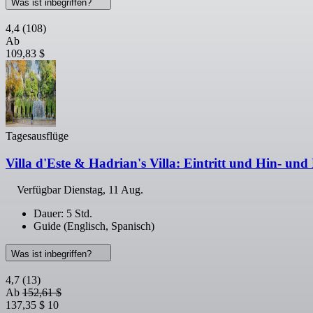
Was ist inbegriffen?
4,4
(108)
Ab
109,83 $
Tagesausflüge
Villa d'Este & Hadrian's Villa: Eintritt und Hin- u
Verfügbar
Dienstag, 11 Aug.
Dauer: 5 Std.
Guide (Englisch, Spanisch)
Was ist inbegriffen?
4,7
(13)
Ab
152,61 $
137,35 $
10