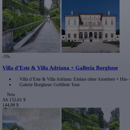
-5%
Villa d’Este & Villa Adriana + Galleria Borghese
Villa d’Este & Villa Adriana: Einlass ohne Anstehen + Hin
Galerie Borghese: Geführte Tour
Neu
Ab
152,61 $
144,98 $