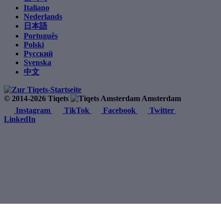
Italiano
Nederlands
日本語
Português
Polski
Русский
Svenska
中文
© 2014-2026 Tiqets
Amsterdam
Instagram
TikTok
Facebook
Twitter
LinkedIn