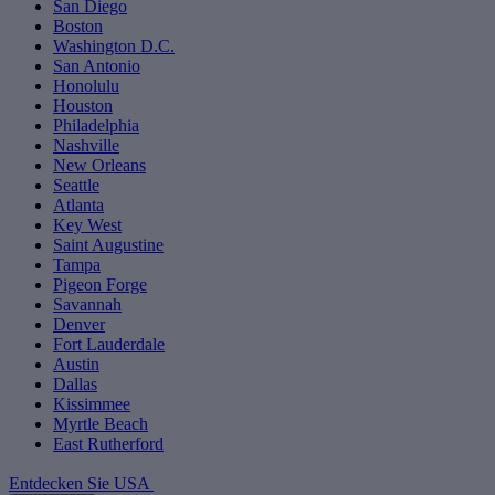
San Diego
Boston
Washington D.C.
San Antonio
Honolulu
Houston
Philadelphia
Nashville
New Orleans
Seattle
Atlanta
Key West
Saint Augustine
Tampa
Pigeon Forge
Savannah
Denver
Fort Lauderdale
Austin
Dallas
Kissimmee
Myrtle Beach
East Rutherford
Entdecken Sie USA