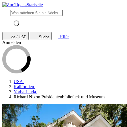
Hilfe
de / USD
Suche
Anmelden
USA
Kalifornien
Yorba Linda
Richard Nixon Präsidentenbibliothek und Museum