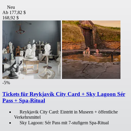
Neu
Ab
177,82 $
168,92 $
-5%
Tickets für Reykjavík City Card + Sky Lagoon Sér
Pass + Spa-Ritual
Reykjavik City Card: Eintritt in Museen + öffentliche
Verkehrsmittel
Sky Lagoon: Sér Pass mit 7-stufigem Spa-Ritual