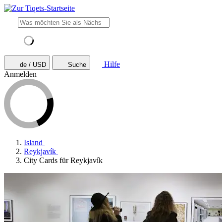
Hilfe
de / USD
Suche
Anmelden
Island
Reykjavík
City Cards für Reykjavík