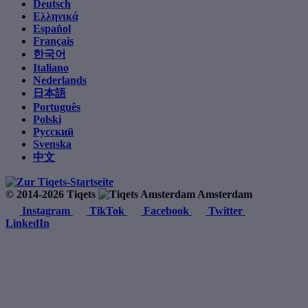
Deutsch
Ελληνικά
Español
Français
한국어
Italiano
Nederlands
日本語
Português
Polski
Русский
Svenska
中文
© 2014-2026 Tiqets
Amsterdam
Instagram
TikTok
Facebook
Twitter
LinkedIn