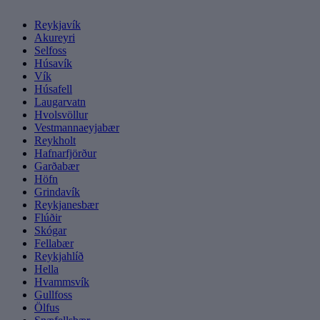
Reykjavík
Akureyri
Selfoss
Húsavík
Vík
Húsafell
Laugarvatn
Hvolsvöllur
Vestmannaeyjabær
Reykholt
Hafnarfjörður
Garðabær
Höfn
Grindavík
Reykjanesbær
Flúðir
Skógar
Fellabær
Reykjahlíð
Hella
Hvammsvík
Gullfoss
Ölfus