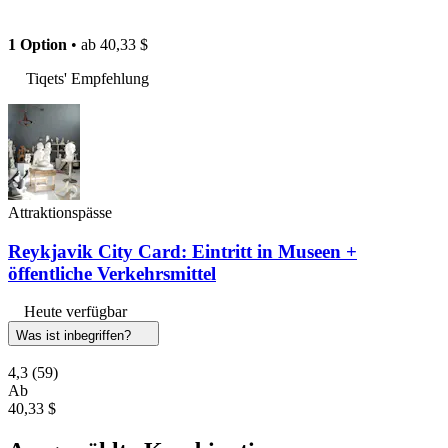
1 Option
• ab
40,33 $
Tiqets' Empfehlung
Attraktionspässe
Reykjavik City Card: Eintritt in Museen +
öffentliche Verkehrsmittel
Heute verfügbar
Was ist inbegriffen?
4,3
(59)
Ab
40,33 $