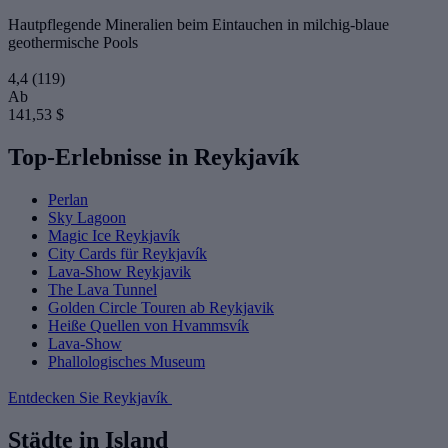
Hautpflegende Mineralien beim Eintauchen in milchig-blaue
geothermische Pools
4,4
(119)
Ab
141,53 $
Top-Erlebnisse in Reykjavík
Perlan
Sky Lagoon
Magic Ice Reykjavík
City Cards für Reykjavík
Lava-Show Reykjavik
The Lava Tunnel
Golden Circle Touren ab Reykjavik
Heiße Quellen von Hvammsvík
Lava-Show
Phallologisches Museum
Entdecken Sie Reykjavík
Städte in Island