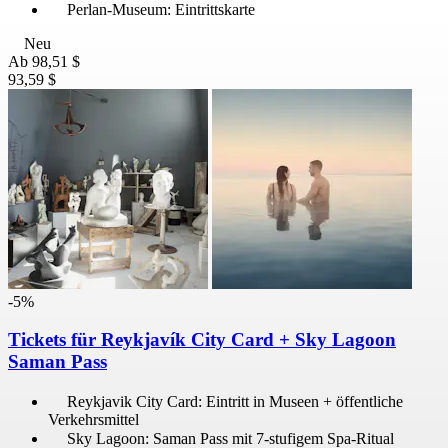
Perlan-Museum: Eintrittskarte
Neu
Ab
98,51 $
93,59 $
-5%
Tickets für Reykjavík City Card + Sky Lagoon
Saman Pass
Reykjavik City Card: Eintritt in Museen + öffentliche
Verkehrsmittel
Sky Lagoon: Saman Pass mit 7-stufigem Spa-Ritual