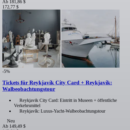
Ab
181,86 $
172,77 $
-5%
Tickets für Reykjavík City Card + Reykjavík:
Walbeobachtungstour
Reykjavik City Card: Eintritt in Museen + öffentliche
Verkehrsmittel
Reykjavík: Luxus-Yacht-Walbeobachtungstour
Neu
Ab
149,49 $