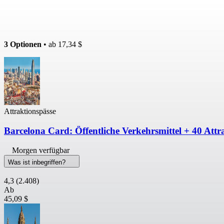
3 Optionen
• ab
17,34 $
Attraktionspässe
Barcelona Card: Öffentliche Verkehrsmittel + 40 Attr
Morgen verfügbar
Was ist inbegriffen?
4,3
(2.408)
Ab
45,09 $