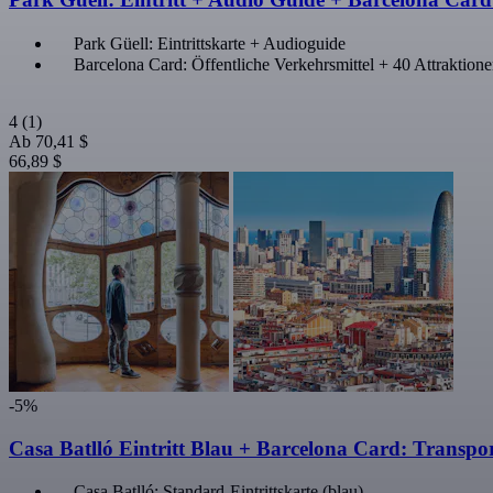
Park Güell: Eintrittskarte + Audioguide
Barcelona Card: Öffentliche Verkehrsmittel + 40 Attraktion
4
(1)
Ab
70,41 $
66,89 $
-5%
Casa Batlló Eintritt Blau + Barcelona Card: Transpo
Casa Batlló: Standard-Eintrittskarte (blau)