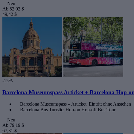
Neu
Ab
52,02 $
49,42 $
-15%
Barcelona Museumspass Articket + Barcelona Hop-o
Barcelona Museumspass – Articket: Eintritt ohne Anstehen
Barcelona Bus Turístic: Hop-on Hop-off Bus Tour
Neu
Ab
79,19 $
67,31 $