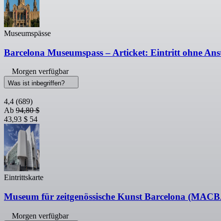
Museumspässe
Barcelona Museumspass – Articket: Eintritt ohne Ans
Morgen verfügbar
Was ist inbegriffen?
4,4
(689)
Ab
94,80 $
43,93 $
54
Eintrittskarte
Museum für zeitgenössische Kunst Barcelona (MACBA)
Morgen verfügbar