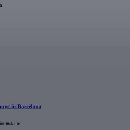
en
unst in Barcelona
trittskarte