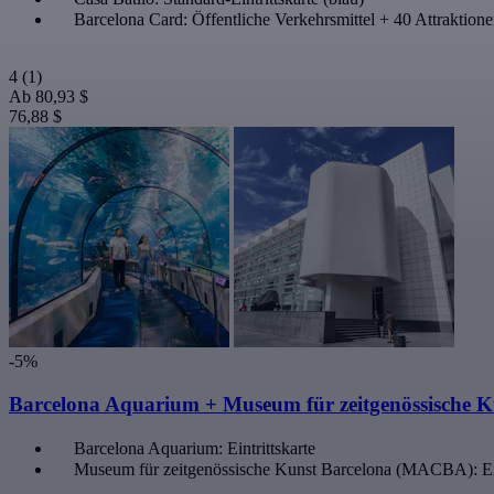
Barcelona Card: Öffentliche Verkehrsmittel + 40 Attraktion
4
(1)
Ab
80,93 $
76,88 $
-5%
Barcelona Aquarium + Museum für zeitgenössische K
Barcelona Aquarium: Eintrittskarte
Museum für zeitgenössische Kunst Barcelona (MACBA): Ein