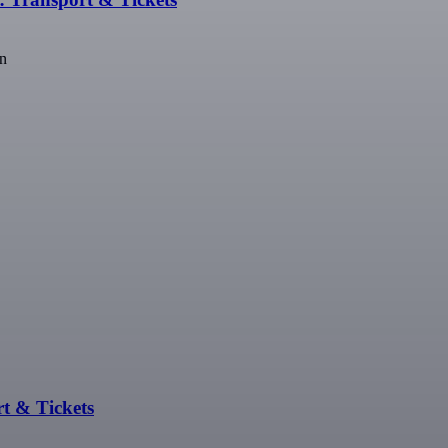
en
rt & Tickets