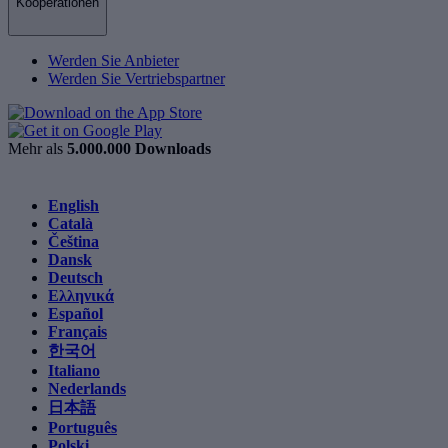
Kooperationen
Werden Sie Anbieter
Werden Sie Vertriebspartner
Mehr als
5.000.000 Downloads
English
Català
Čeština
Dansk
Deutsch
Ελληνικά
Español
Français
한국어
Italiano
Nederlands
日本語
Português
Polski