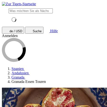
Hilfe
de / USD
Suche
Anmelden
Spanien
Andalusien
Granada
Granada Essen Touren