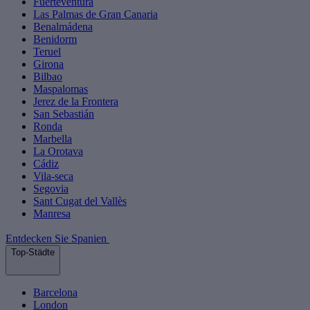
Fuerteventura
Las Palmas de Gran Canaria
Benalmádena
Benidorm
Teruel
Girona
Bilbao
Maspalomas
Jerez de la Frontera
San Sebastián
Ronda
Marbella
La Orotava
Cádiz
Vila-seca
Segovia
Sant Cugat del Vallès
Manresa
Entdecken Sie Spanien
Top-Städte
Barcelona
London