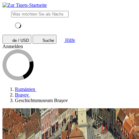
Hilfe
de / USD
Suche
Anmelden
Rumänien
Brașov
Geschichtsmuseum Brașov