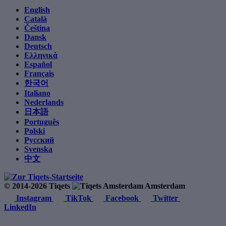
English
Català
Čeština
Dansk
Deutsch
Ελληνικά
Español
Français
한국어
Italiano
Nederlands
日本語
Português
Polski
Русский
Svenska
中文
© 2014-2026 Tiqets
Amsterdam
Instagram
TikTok
Facebook
Twitter
LinkedIn