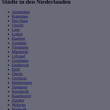
Städte in den Niederlanden
Amsterdam
Rotterdam
Den Haag
Utrecht
Lisse
Leiden
Haarlem
Zaandam
Vlissingen
Maastricht
Lelystad
Groningen
Eindhoven
Delft
Otterlo
Overloon
Hindeloopen
Slagharen
Noordwijk
Kaatsheuvel
Zundert
Wolvega
Waalwijk