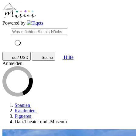
Powered by
Hilfe
de / USD
Suche
Anmelden
Spanien
Katalonien
Figueres
Dalí-Theater und -Museum