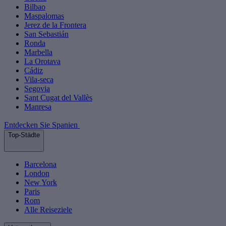
Bilbao
Maspalomas
Jerez de la Frontera
San Sebastián
Ronda
Marbella
La Orotava
Cádiz
Vila-seca
Segovia
Sant Cugat del Vallès
Manresa
Entdecken Sie Spanien
Top-Städte
Barcelona
London
New York
Paris
Rom
Alle Reiseziele