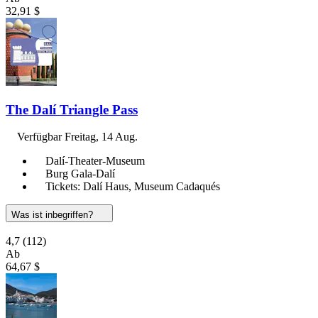
32,91 $
The Dalí Triangle Pass
Verfügbar
Freitag, 14 Aug.
Dalí-Theater-Museum
Burg Gala-Dalí
Tickets: Dalí Haus, Museum Cadaqués
Was ist inbegriffen?
4,7
(112)
Ab
64,67 $