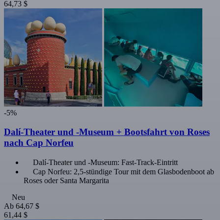
64,73 $
-5%
Dalí-Theater und -Museum + Bootsfahrt von Roses
nach Cap Norfeu
Dalí-Theater und -Museum: Fast-Track-Eintritt
Cap Norfeu: 2,5-stündige Tour mit dem Glasbodenboot ab
Roses oder Santa Margarita
Neu
Ab
64,67 $
61,44 $