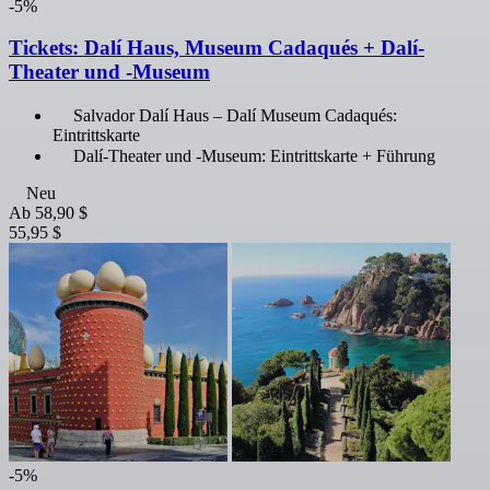
-5%
Tickets: Dalí Haus, Museum Cadaqués + Dalí-
Theater und -Museum
Salvador Dalí Haus – Dalí Museum Cadaqués:
Eintrittskarte
Dalí-Theater und -Museum: Eintrittskarte + Führung
Neu
Ab
58,90 $
55,95 $
-5%