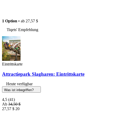
1 Option
• ab
27,57 $
Tiqets' Empfehlung
Eintrittskarte
Attractiepark Slagharen: Eintrittskarte
Heute verfügbar
Was ist inbegriffen?
4,5
(41)
Ab
34,50 $
27,57 $
20