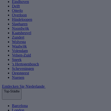
Eindhoven
Delft
Otterlo
Overloon
Hindeloopen
Slagharen
Noordwijk
Kaatsheuvel
Zundert
Wolvega
Waalwijk
Volendam
Velsen-Zuid
Sneek
's Hertogenbosch
Scheveningen
Oegstgeest
Nuenen
Entdecken Sie Niederlande
Top-Städte
Barcelona
London