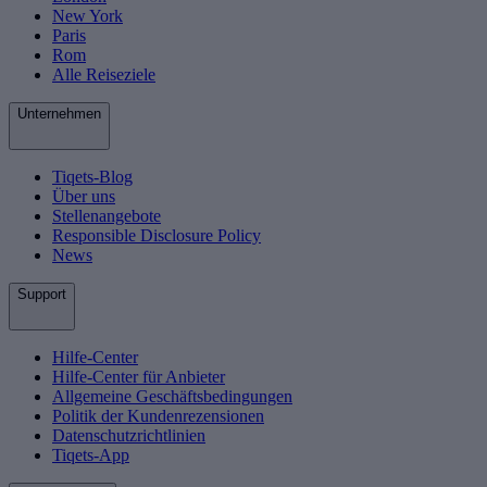
New York
Paris
Rom
Alle Reiseziele
Unternehmen
Tiqets-Blog
Über uns
Stellenangebote
Responsible Disclosure Policy
News
Support
Hilfe-Center
Hilfe-Center für Anbieter
Allgemeine Geschäftsbedingungen
Politik der Kundenrezensionen
Datenschutzrichtlinien
Tiqets-App