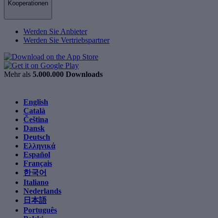
Kooperationen
Werden Sie Anbieter
Werden Sie Vertriebspartner
Mehr als
5.000.000 Downloads
English
Català
Čeština
Dansk
Deutsch
Ελληνικά
Español
Français
한국어
Italiano
Nederlands
日本語
Português