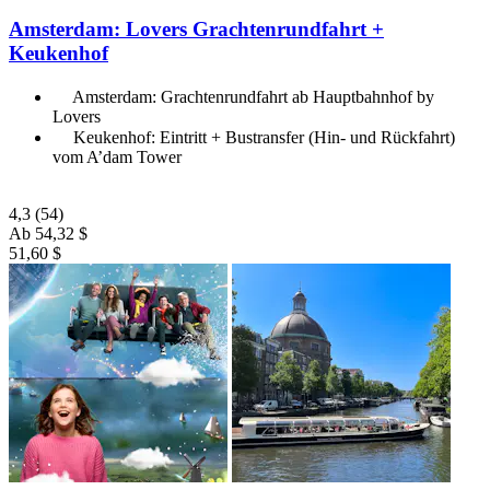
Amsterdam: Lovers Grachtenrundfahrt +
Keukenhof
Amsterdam: Grachtenrundfahrt ab Hauptbahnhof by
Lovers
Keukenhof: Eintritt + Bustransfer (Hin- und Rückfahrt)
vom A’dam Tower
4,3
(54)
Ab
54,32 $
51,60 $