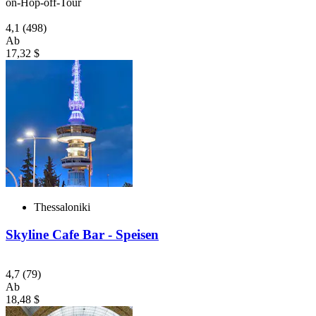
on-Hop-off-Tour
4,1
(498)
Ab
17,32 $
Thessaloniki
Skyline Cafe Bar - Speisen
4,7
(79)
Ab
18,48 $