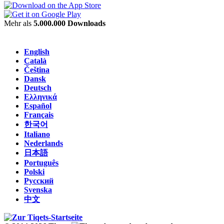
Mehr als
5.000.000 Downloads
English
Català
Čeština
Dansk
Deutsch
Ελληνικά
Español
Français
한국어
Italiano
Nederlands
日本語
Português
Polski
Русский
Svenska
中文