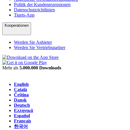
Politik der Kundenrezensionen
Datenschutzrichtlinien
Tiqets-App
Kooperationen
Werden Sie Anbieter
Werden Sie Vertriebspartner
Mehr als
5.000.000 Downloads
English
Català
Čeština
Dansk
Deutsch
Ελληνικά
Español
Français
한국어