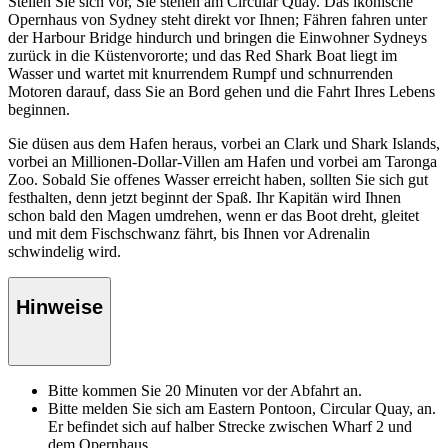
Stellen Sie sich vor, Sie stehen am Circular Quay. Das ikonische
Opernhaus von Sydney steht direkt vor Ihnen; Fähren fahren unter
der Harbour Bridge hindurch und bringen die Einwohner Sydneys
zurück in die Küstenvororte; und das Red Shark Boat liegt im
Wasser und wartet mit knurrendem Rumpf und schnurrenden
Motoren darauf, dass Sie an Bord gehen und die Fahrt Ihres Lebens
beginnen.
Sie düsen aus dem Hafen heraus, vorbei an Clark und Shark Islands,
vorbei an Millionen-Dollar-Villen am Hafen und vorbei am Taronga
Zoo. Sobald Sie offenes Wasser erreicht haben, sollten Sie sich gut
festhalten, denn jetzt beginnt der Spaß. Ihr Kapitän wird Ihnen
schon bald den Magen umdrehen, wenn er das Boot dreht, gleitet
und mit dem Fischschwanz fährt, bis Ihnen vor Adrenalin
schwindelig wird.
Hinweise
Bitte kommen Sie 20 Minuten vor der Abfahrt an.
Bitte melden Sie sich am Eastern Pontoon, Circular Quay, an.
Er befindet sich auf halber Strecke zwischen Wharf 2 und
dem Opernhaus.