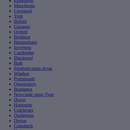
Edinburgh
Manchester
Liverpool
York
Belfast
Glasgow
Oxford
Brighton
Birmingham
Inverness
Cambridge
Blackpool
Bath
Stratford-upon-Avon
Windsor
Portsmouth
Queensferry
Brampton
Newcastle upon Tyne
Dover
Harrogate
Colchester
Darlington
Devon
Galashiels