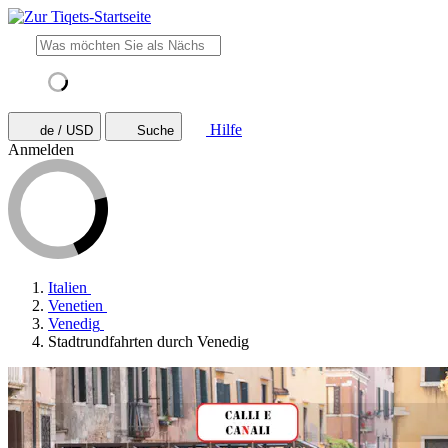
Hilfe
de / USD
Suche
Anmelden
Italien
Venetien
Venedig
Stadtrundfahrten durch Venedig