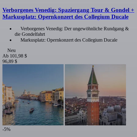
Verborgenes Venedig: Spaziergang Tour & Gondel +
Markusplatz: Opernkonzert des Collegium Ducale
Verborgenes Venedig: Der ungewöhnliche Rundgang &
die Gondelfahrt
Markusplatz: Opernkonzert des Collegium Ducale
Neu
Ab
101,98 $
96,89 $
-5%