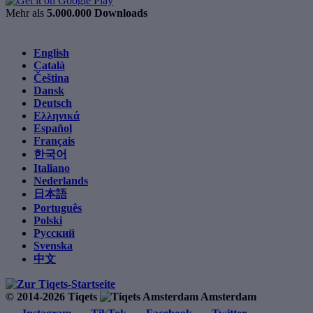
Mehr als
5.000.000 Downloads
English
Català
Čeština
Dansk
Deutsch
Ελληνικά
Español
Français
한국어
Italiano
Nederlands
日本語
Português
Polski
Русский
Svenska
中文
© 2014-2026 Tiqets
Amsterdam