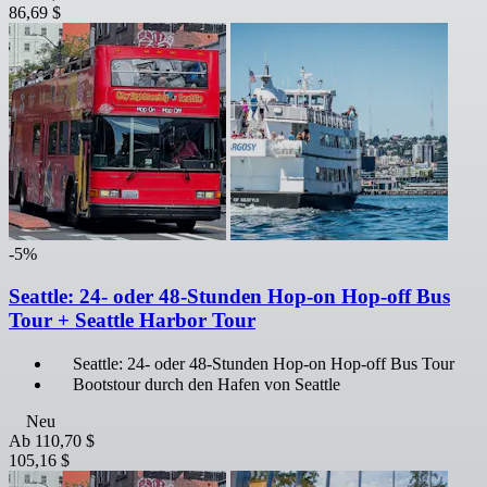
86,69 $
-5%
Seattle: 24- oder 48-Stunden Hop-on Hop-off Bus
Tour + Seattle Harbor Tour
Seattle: 24- oder 48-Stunden Hop-on Hop-off Bus Tour
Bootstour durch den Hafen von Seattle
Neu
Ab
110,70 $
105,16 $