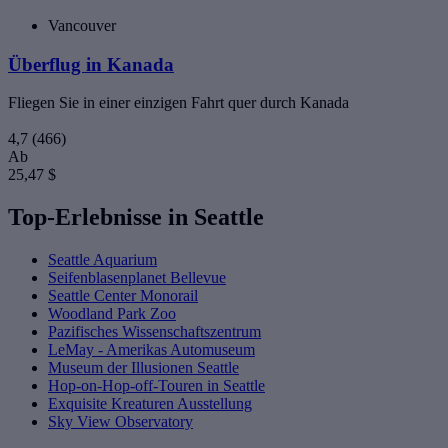
Vancouver
Überflug in Kanada
Fliegen Sie in einer einzigen Fahrt quer durch Kanada
4,7
(466)
Ab
25,47 $
Top-Erlebnisse in Seattle
Seattle Aquarium
Seifenblasenplanet Bellevue
Seattle Center Monorail
Woodland Park Zoo
Pazifisches Wissenschaftszentrum
LeMay - Amerikas Automuseum
Museum der Illusionen Seattle
Hop-on-Hop-off-Touren in Seattle
Exquisite Kreaturen Ausstellung
Sky View Observatory