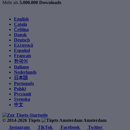
Mehr als
5.000.000 Downloads
English
Català
Čeština
Dansk
Deutsch
Ελληνικά
Español
Français
한국어
Italiano
Nederlands
日本語
Português
Polski
Русский
Svenska
中文
© 2014-2026 Tiqets
Amsterdam
Instagram
TikTok
Facebook
Twitter