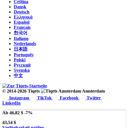
Čeština
Dansk
Deutsch
Ελληνικά
Español
Français
한국어
Italiano
Nederlands
日本語
Português
Polski
Русский
Svenska
中文
© 2014-2026 Tiqets
Amsterdam
Instagram
TikTok
Facebook
Twitter
LinkedIn
Ab
46,82 $
-7%
43,54 $
Verfügbarkeit prüfen