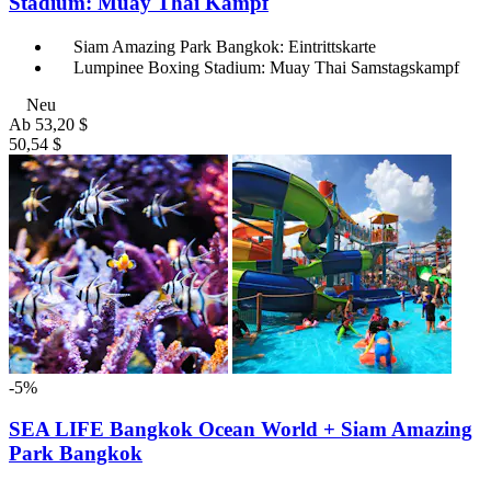
Stadium: Muay Thai Kampf
Siam Amazing Park Bangkok: Eintrittskarte
Lumpinee Boxing Stadium: Muay Thai Samstagskampf
Neu
Ab
53,20 $
50,54 $
-5%
SEA LIFE Bangkok Ocean World + Siam Amazing
Park Bangkok