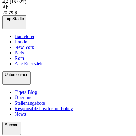
4,4
(15.927)
Ab
20,79 $
Top-Städte
Barcelona
London
New York
Paris
Rom
Alle Reiseziele
Unternehmen
Tiqets-Blog
Über uns
Stellenangebote
Responsible Disclosure Policy
News
Support