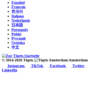
Español
Français
한국어
Italiano
Nederlands
日本語
Português
Polski
Русский
Svenska
中文
© 2014-2026 Tiqets
Amsterdam
Instagram
TikTok
Facebook
Twitter
LinkedIn